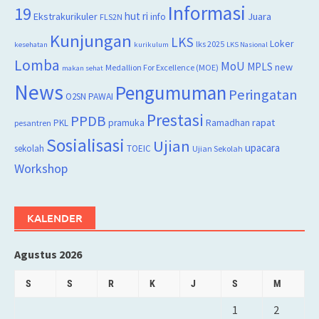
Informasi
19
hut ri
Juara
Ekstrakurikuler
info
FLS2N
Kunjungan
LKS
Loker
lks 2025
kesehatan
kurikulum
LKS Nasional
Lomba
MoU
MPLS
new
Medallion For Excellence (MOE)
makan sehat
News
Pengumuman
Peringatan
O2SN
PAWAI
Prestasi
PPDB
rapat
PKL
pramuka
Ramadhan
pesantren
Sosialisasi
Ujian
upacara
sekolah
TOEIC
Ujian Sekolah
Workshop
KALENDER
Agustus 2026
S
S
R
K
J
S
M
1
2