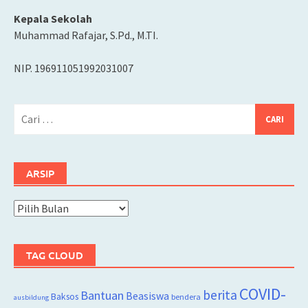
Kepala Sekolah
Muhammad Rafajar, S.Pd., M.TI.
NIP. 196911051992031007
Cari
untuk:
ARSIP
Arsip
TAG CLOUD
COVID-
berita
Bantuan
Beasiswa
Baksos
bendera
ausbildung