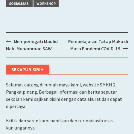
SOSIALISASI
WORKSHOP
Memperingati Maulid
Pembelajaran Tatap Muka di
Post
Nabi Muhammad SAW.
Masa Pandemi COVID-19
navigation
SEKAPUR SIRIH
Selamat datang di rumah maya kami, website SMKN 2
Pangkalpinang. Berbagai informasi dan berita seputar
sekolah kami sajikan disini dengan data akurat dan dapat
dipercaya.
Kritik dan saran kami nantikan dan terimakasih atas
kunjungannya