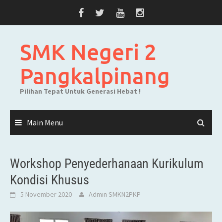
Skip
to
content
SMK Negeri 2
Pangkalpinang
Pilihan Tepat Untuk Generasi Hebat !
Main Menu
Workshop Penyederhanaan Kurikulum
Kondisi Khusus
5 November 2020
Admin SMKN2PKP