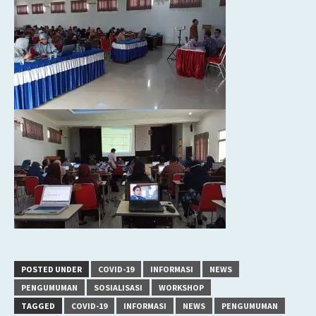
POSTED UNDER
COVID-19
INFORMASI
NEWS
PENGUMUMAN
SOSIALISASI
WORKSHOP
TAGGED
COVID-19
INFORMASI
NEWS
PENGUMUMAN