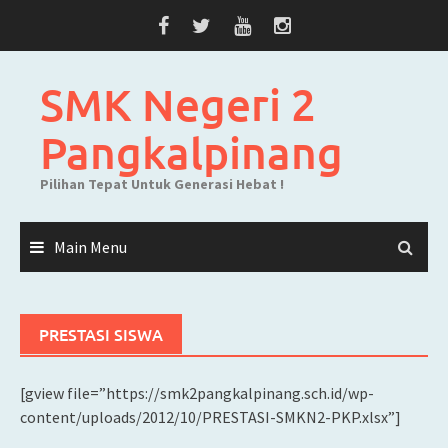
Skip
to
content
SMK Negeri 2
Pangkalpinang
Pilihan Tepat Untuk Generasi Hebat !
Main Menu
PRESTASI SISWA
[gview file=”https://smk2pangkalpinang.sch.id/wp-
content/uploads/2012/10/PRESTASI-SMKN2-PKP.xlsx”]