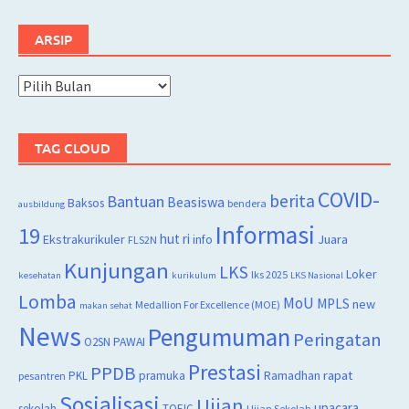
ARSIP
Arsip
TAG CLOUD
COVID-
berita
Bantuan
Beasiswa
Baksos
bendera
ausbildung
Informasi
19
hut ri
Juara
Ekstrakurikuler
info
FLS2N
Kunjungan
LKS
Loker
lks 2025
kesehatan
kurikulum
LKS Nasional
Lomba
MoU
MPLS
new
Medallion For Excellence (MOE)
makan sehat
News
Pengumuman
Peringatan
O2SN
PAWAI
Prestasi
PPDB
rapat
PKL
pramuka
Ramadhan
pesantren
Sosialisasi
Ujian
upacara
sekolah
TOEIC
Ujian Sekolah