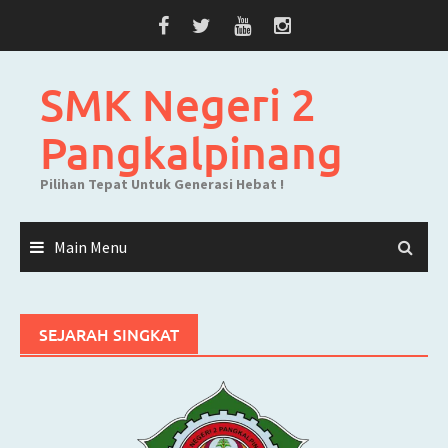
Skip
to
content
SMK Negeri 2
Pangkalpinang
Pilihan Tepat Untuk Generasi Hebat !
Main Menu
SEJARAH SINGKAT