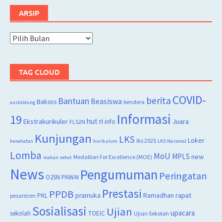
ARSIP
Arsip
TAG CLOUD
COVID-
berita
Bantuan
Beasiswa
Baksos
bendera
ausbildung
Informasi
19
hut ri
Juara
Ekstrakurikuler
info
FLS2N
Kunjungan
LKS
Loker
lks 2025
kesehatan
kurikulum
LKS Nasional
Lomba
MoU
MPLS
new
Medallion For Excellence (MOE)
makan sehat
News
Pengumuman
Peringatan
O2SN
PAWAI
Prestasi
PPDB
rapat
PKL
pramuka
Ramadhan
pesantren
Sosialisasi
Ujian
upacara
sekolah
TOEIC
Ujian Sekolah