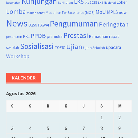
Kunjungan
LKS
Loker
lks 2025
kesehatan
kurikulum
LKS Nasional
Lomba
MoU
MPLS
new
Medallion For Excellence (MOE)
makan sehat
News
Pengumuman
Peringatan
O2SN
PAWAI
Prestasi
PPDB
rapat
PKL
pramuka
Ramadhan
pesantren
Sosialisasi
Ujian
upacara
sekolah
TOEIC
Ujian Sekolah
Workshop
KALENDER
Agustus 2026
S
S
R
K
J
S
M
1
2
3
4
5
6
7
8
9