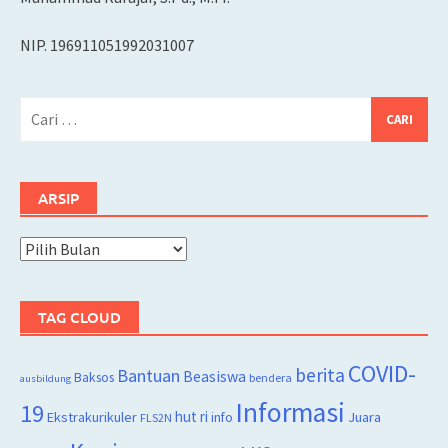
NIP. 196911051992031007
Cari
untuk:
ARSIP
Arsip
TAG CLOUD
COVID-
berita
Bantuan
Beasiswa
Baksos
bendera
ausbildung
Informasi
19
hut ri
Juara
Ekstrakurikuler
info
FLS2N