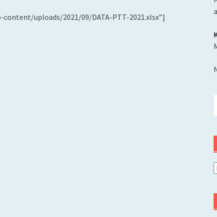
wp-content/uploads/2021/09/DATA-PTT-2021.xlsx”]
M
C
u
A