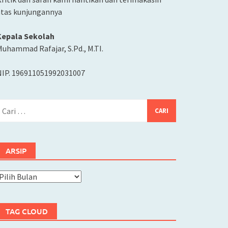
atas kunjungannya
Kepala Sekolah
uhammad Rafajar, S.Pd., M.TI.
NIP. 196911051992031007
ari
ntuk:
ARSIP
rsip
TAG CLOUD