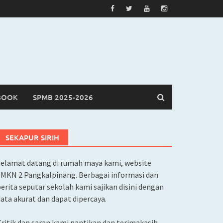
BOOK
SPMB 2025-2026
SEKAPUR SIRIH
Selamat datang di rumah maya kami, website
SMKN 2 Pangkalpinang. Berbagai informasi dan
erita seputar sekolah kami sajikan disini dengan
ata akurat dan dapat dipercaya.
ritik dan saran kami nantikan dan terimakasih