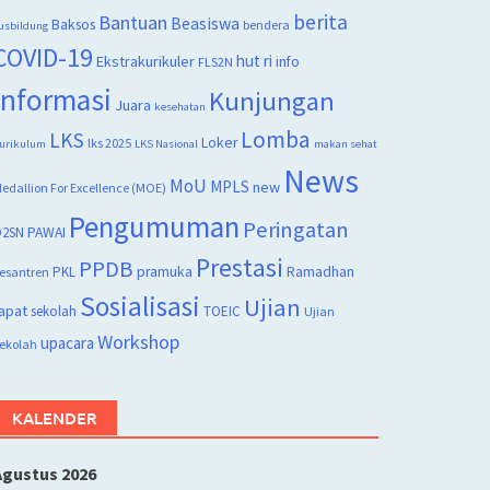
berita
Bantuan
Beasiswa
Baksos
bendera
usbildung
COVID-19
hut ri
Ekstrakurikuler
info
FLS2N
Informasi
Kunjungan
Juara
kesehatan
Lomba
LKS
Loker
lks 2025
urikulum
LKS Nasional
makan sehat
News
MoU
MPLS
new
edallion For Excellence (MOE)
Pengumuman
Peringatan
2SN
PAWAI
Prestasi
PPDB
PKL
pramuka
Ramadhan
esantren
Sosialisasi
Ujian
apat
sekolah
TOEIC
Ujian
Workshop
upacara
ekolah
KALENDER
Agustus 2026