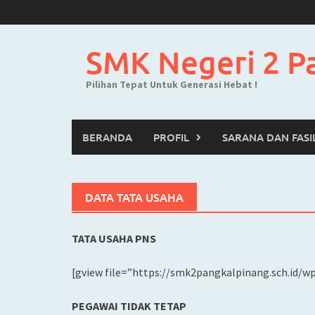
Skip
to
content
SMK Negeri 2 P
Pilihan Tepat Untuk Generasi Hebat !
BERANDA
PROFIL
SARANA DAN FASI
DATA TATA USAHA
TATA USAHA PNS
[gview file=”https://smk2pangkalpinang.sch.id/
PEGAWAI TIDAK TETAP