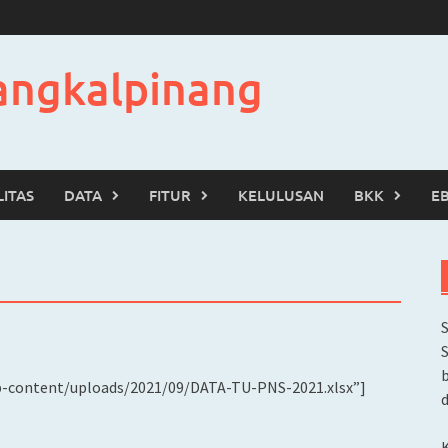
angkalpinang
LITAS
DATA
FITUR
KELULUSAN
BKK
E
b
wp-content/uploads/2021/09/DATA-TU-PNS-2021.xlsx”]
d
K