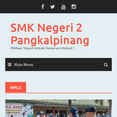
Skip
to
content
SMK Negeri 2
Pangkalpinang
Pilihan Tepat Untuk Generasi Hebat !
Main Menu
MPLS