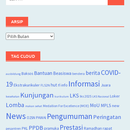
untuk:
ARSIP
Arsip
TAG CLOUD
COVID-
berita
Bantuan
Beasiswa
Baksos
bendera
ausbildung
Informasi
19
hut ri
Juara
Ekstrakurikuler
info
FLS2N
Kunjungan
LKS
Loker
lks 2025
kesehatan
kurikulum
LKS Nasional
Lomba
MoU
MPLS
new
Medallion For Excellence (MOE)
makan sehat
News
Pengumuman
Peringatan
O2SN
PAWAI
Prestasi
PPDB
rapat
PKL
pramuka
Ramadhan
pesantren