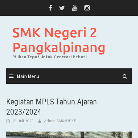
Skip
to
content
SMK Negeri 2
Pangkalpinang
Pilihan Tepat Untuk Generasi Hebat !
Main Menu
Kegiatan MPLS Tahun Ajaran
2023/2024
21 Juli 2023
Admin SMKN2PKP