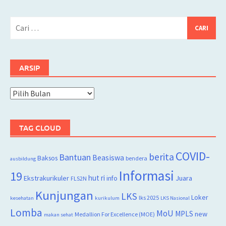
Cari
untuk:
ARSIP
Arsip
TAG CLOUD
COVID-
berita
Bantuan
Beasiswa
Baksos
bendera
ausbildung
Informasi
19
hut ri
Juara
Ekstrakurikuler
info
FLS2N
Kunjungan
LKS
Loker
lks 2025
kesehatan
kurikulum
LKS Nasional
Lomba
MoU
MPLS
new
Medallion For Excellence (MOE)
makan sehat