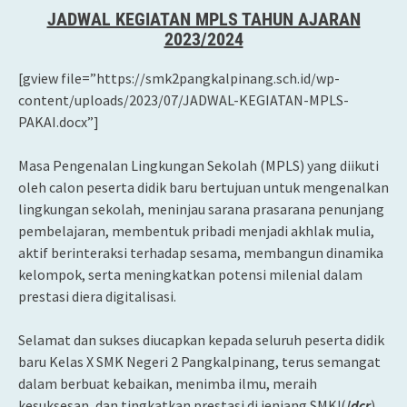
JADWAL KEGIATAN MPLS TAHUN AJARAN
2023/2024
[gview file=”https://smk2pangkalpinang.sch.id/wp-
content/uploads/2023/07/JADWAL-KEGIATAN-MPLS-
PAKAI.docx”]
Masa Pengenalan Lingkungan Sekolah (MPLS) yang diikuti
oleh calon peserta didik baru bertujuan untuk mengenalkan
lingkungan sekolah, meninjau sarana prasarana penunjang
pembelajaran, membentuk pribadi menjadi akhlak mulia,
aktif berinteraksi terhadap sesama, membangun dinamika
kelompok, serta meningkatkan potensi milenial dalam
prestasi diera digitalisasi.
Selamat dan sukses diucapkan kepada seluruh peserta didik
baru Kelas X SMK Negeri 2 Pangkalpinang, terus semangat
dalam berbuat kebaikan, menimba ilmu, meraih
kesuksesan, dan tingkatkan prestasi di jenjang SMK!(
/
dcr
)