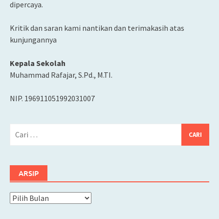
dipercaya.
Kritik dan saran kami nantikan dan terimakasih atas
kunjungannya
Kepala Sekolah
Muhammad Rafajar, S.Pd., M.TI.
NIP. 196911051992031007
Cari
untuk:
ARSIP
Arsip