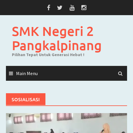
Skip
to
content
SMK Negeri 2
Pangkalpinang
Pilihan Tepat Untuk Generasi Hebat !
Main Menu
SOSIALISASI