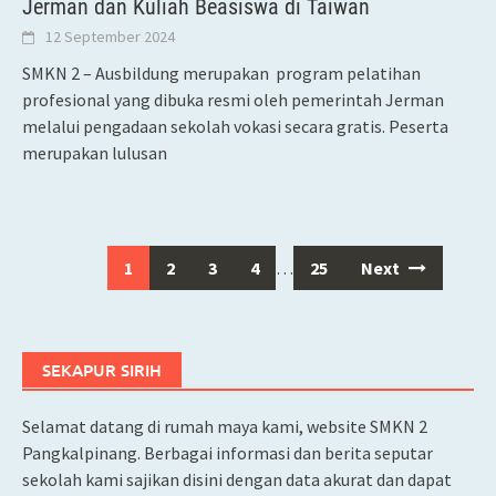
Jerman dan Kuliah Beasiswa di Taiwan
12 September 2024
SMKN 2 – Ausbildung merupakan program pelatihan
profesional yang dibuka resmi oleh pemerintah Jerman
melalui pengadaan sekolah vokasi secara gratis. Peserta
merupakan lulusan
1
2
3
4
…
25
Next
Posts
navigation
SEKAPUR SIRIH
Selamat datang di rumah maya kami, website SMKN 2
Pangkalpinang. Berbagai informasi dan berita seputar
sekolah kami sajikan disini dengan data akurat dan dapat