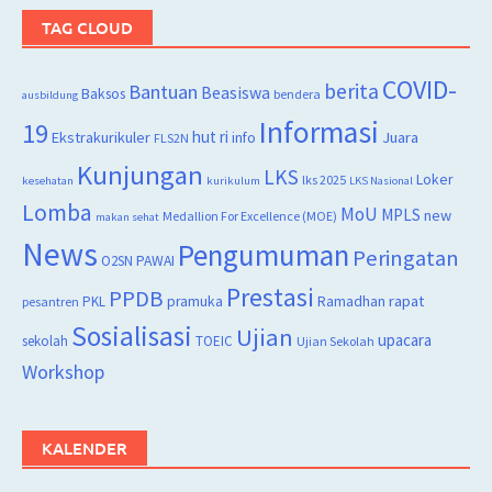
TAG CLOUD
COVID-
berita
Bantuan
Beasiswa
Baksos
bendera
ausbildung
Informasi
19
hut ri
Juara
Ekstrakurikuler
info
FLS2N
Kunjungan
LKS
Loker
lks 2025
kesehatan
kurikulum
LKS Nasional
Lomba
MoU
MPLS
new
Medallion For Excellence (MOE)
makan sehat
News
Pengumuman
Peringatan
O2SN
PAWAI
Prestasi
PPDB
rapat
PKL
pramuka
Ramadhan
pesantren
Sosialisasi
Ujian
upacara
sekolah
TOEIC
Ujian Sekolah
Workshop
KALENDER