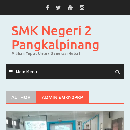
Skip
to
content
SMK Negeri 2
Pangkalpinang
Pilihan Tepat Untuk Generasi Hebat !
Main Menu
AUTHOR
ADMIN SMKN2PKP