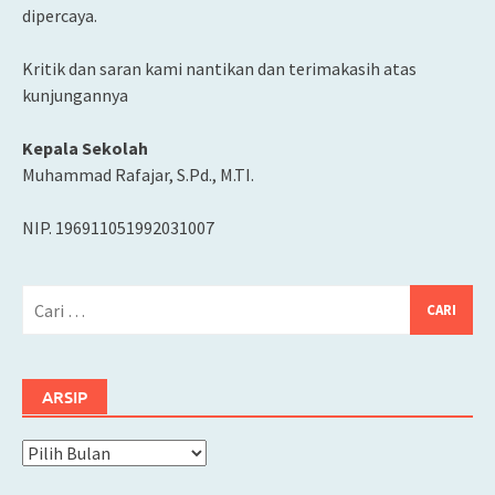
dipercaya.
Kritik dan saran kami nantikan dan terimakasih atas
kunjungannya
Kepala Sekolah
Muhammad Rafajar, S.Pd., M.TI.
NIP. 196911051992031007
Cari
untuk:
ARSIP
Arsip