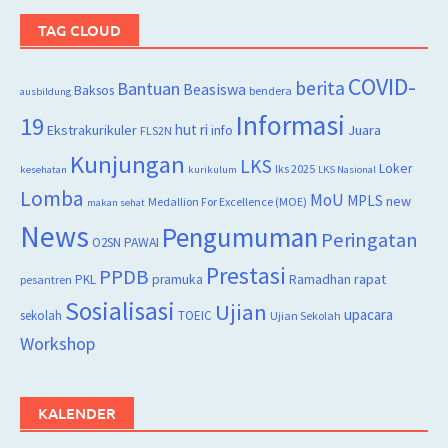
TAG CLOUD
COVID-
berita
Bantuan
Beasiswa
Baksos
bendera
ausbildung
Informasi
19
hut ri
Juara
Ekstrakurikuler
info
FLS2N
Kunjungan
LKS
Loker
lks 2025
kesehatan
kurikulum
LKS Nasional
Lomba
MoU
MPLS
new
Medallion For Excellence (MOE)
makan sehat
News
Pengumuman
Peringatan
O2SN
PAWAI
Prestasi
PPDB
rapat
PKL
pramuka
Ramadhan
pesantren
Sosialisasi
Ujian
upacara
sekolah
TOEIC
Ujian Sekolah
Workshop
KALENDER