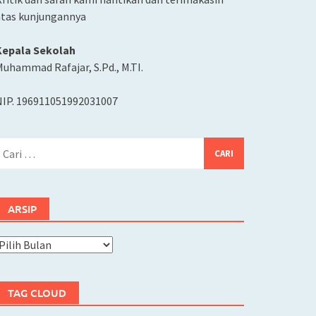
atas kunjungannya
Kepala Sekolah
uhammad Rafajar, S.Pd., M.TI.
NIP. 196911051992031007
ari
ntuk:
ARSIP
rsip
TAG CLOUD