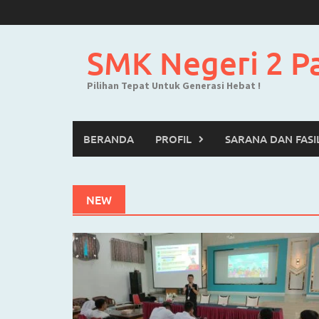
Skip
to
content
SMK Negeri 2 P
Pilihan Tepat Untuk Generasi Hebat !
BERANDA
PROFIL
SARANA DAN FASI
NEW