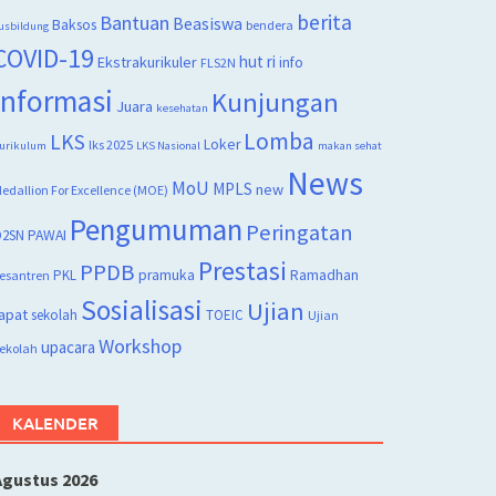
berita
Bantuan
Beasiswa
Baksos
bendera
usbildung
COVID-19
hut ri
Ekstrakurikuler
info
FLS2N
Informasi
Kunjungan
Juara
kesehatan
Lomba
LKS
Loker
lks 2025
urikulum
LKS Nasional
makan sehat
News
MoU
MPLS
new
edallion For Excellence (MOE)
Pengumuman
Peringatan
2SN
PAWAI
Prestasi
PPDB
PKL
pramuka
Ramadhan
esantren
Sosialisasi
Ujian
apat
sekolah
TOEIC
Ujian
Workshop
upacara
ekolah
KALENDER
Agustus 2026