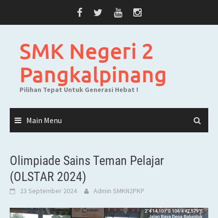
Skip
to
content
SMK Negeri 2
Pangkalpinang
Pilihan Tepat Untuk Generasi Hebat !
Main Menu
Olimpiade Sains Teman Pelajar
(OLSTAR 2024)
23 September 2024
Admin SMKN2PKP