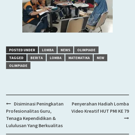
POSTED UNDER
LOMBA
NEWS
OLIMPIADE
TAGGED
BERITA
LOMBA
MATEMATIKA
NEW
OLIMPIADE
Disiminasi Peningkatan
Penyerahan Hadiah Lomba
Post
Profesionalitas Guru,
Video Kreatif HUT PMI KE 79
navigation
Tenaga Kependidikan &
Lululusan Yang Berkualitas