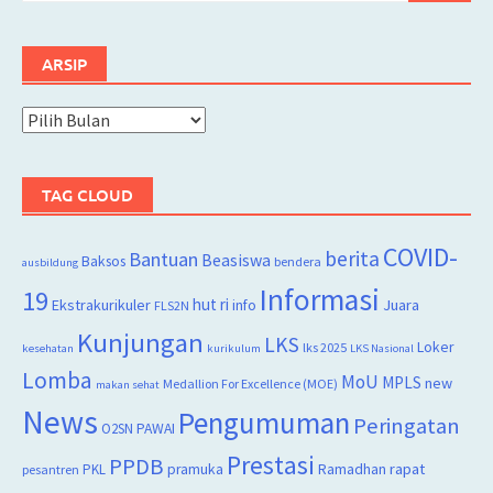
ARSIP
Arsip
TAG CLOUD
COVID-
berita
Bantuan
Beasiswa
Baksos
bendera
ausbildung
Informasi
19
hut ri
Juara
Ekstrakurikuler
info
FLS2N
Kunjungan
LKS
Loker
lks 2025
kesehatan
kurikulum
LKS Nasional
Lomba
MoU
MPLS
new
Medallion For Excellence (MOE)
makan sehat
News
Pengumuman
Peringatan
O2SN
PAWAI
Prestasi
PPDB
rapat
PKL
pramuka
Ramadhan
pesantren