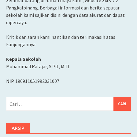
Selamat datang di rumah maya kami, website SMKN 2
Pangkalpinang. Berbagai informasi dan berita seputar
sekolah kami sajikan disini dengan data akurat dan dapat
dipercaya.
Kritik dan saran kami nantikan dan terimakasih atas
kunjungannya
Kepala Sekolah
Muhammad Rafajar, S.Pd., M.TI.
NIP. 196911051992031007
Cari
untuk:
ARSIP