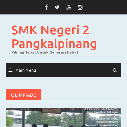
Skip
to
content
SMK Negeri 2
Pangkalpinang
Pilihan Tepat Untuk Generasi Hebat !
Main Menu
OLIMPIADE