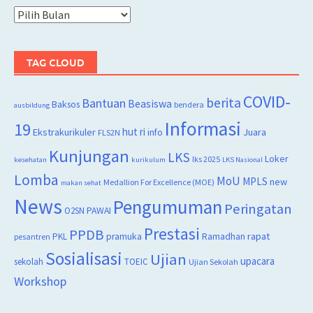
Arsip
TAG CLOUD
COVID-
berita
Bantuan
Beasiswa
Baksos
bendera
ausbildung
Informasi
19
hut ri
Juara
Ekstrakurikuler
info
FLS2N
Kunjungan
LKS
Loker
lks 2025
kesehatan
kurikulum
LKS Nasional
Lomba
MoU
MPLS
new
Medallion For Excellence (MOE)
makan sehat
News
Pengumuman
Peringatan
O2SN
PAWAI
Prestasi
PPDB
rapat
PKL
pramuka
Ramadhan
pesantren
Sosialisasi
Ujian
upacara
sekolah
TOEIC
Ujian Sekolah
Workshop