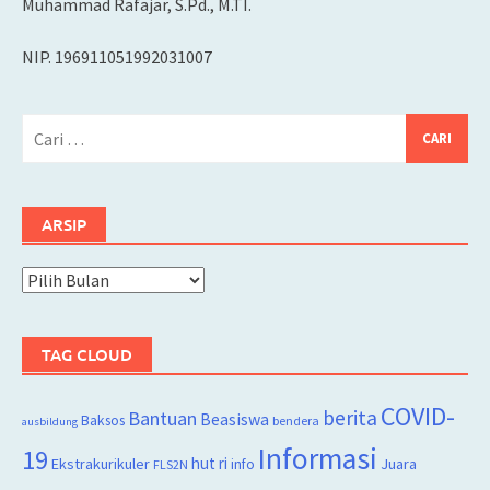
Muhammad Rafajar, S.Pd., M.TI.
NIP. 196911051992031007
Cari
untuk:
ARSIP
Arsip
TAG CLOUD
COVID-
berita
Bantuan
Beasiswa
Baksos
bendera
ausbildung
Informasi
19
hut ri
Juara
Ekstrakurikuler
info
FLS2N