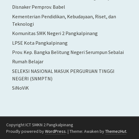
Disnaker Pemprov. Babel
Kementerian Pendidikan, Kebudayaan, Riset, dan
Teknologi
Komunitas SMK Negeri 2 Pangkalpinang
LPSE Kota Pangkalpinang
Prov. Kep. Bangka Belitung Negeri Serumpun Sebalai
Rumah Belajar
SELEKSI NASIONAL MASUK PERGURUAN TINGGI
NEGERI (SNMPTN)
SiNoViK
Copyright ICT SMKN 2 Pangkalpinang
Proudly powered by
WordPress
.
|
Theme: Awaken by
ThemezHut
.