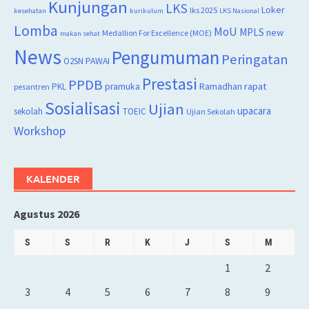
Kunjungan
LKS
Loker
lks 2025
kesehatan
kurikulum
LKS Nasional
Lomba
MoU
MPLS
new
Medallion For Excellence (MOE)
makan sehat
News
Pengumuman
Peringatan
O2SN
PAWAI
Prestasi
PPDB
rapat
PKL
pramuka
Ramadhan
pesantren
Sosialisasi
Ujian
upacara
sekolah
TOEIC
Ujian Sekolah
Workshop
KALENDER
Agustus 2026
S
S
R
K
J
S
M
1
2
3
4
5
6
7
8
9