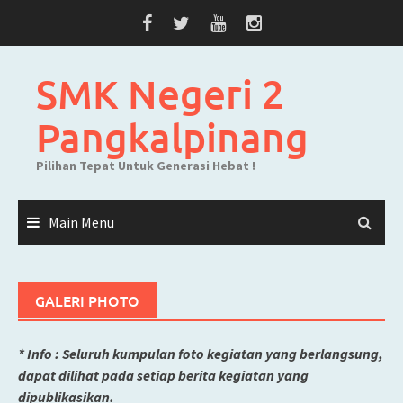
Skip
to
content
SMK Negeri 2
Pangkalpinang
Pilihan Tepat Untuk Generasi Hebat !
Main Menu
GALERI PHOTO
* Info :
Seluruh
kumpulan foto kegiatan yang berlangsung,
dapat dilihat pada setiap berita kegiatan yang
dipublikasikan.