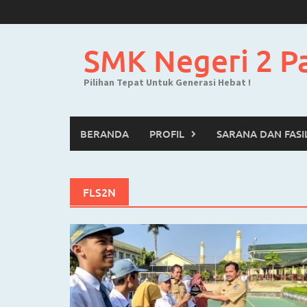
Skip
to
content
SMK Negeri 2 P
Pilihan Tepat Untuk Generasi Hebat !
BERANDA
PROFIL
SARANA DAN FASI
FLS2N