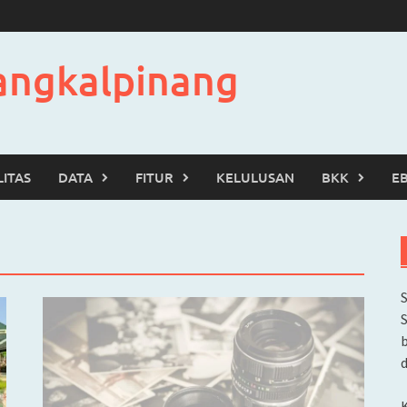
angkalpinang
LITAS
DATA
FITUR
KELULUSAN
BKK
E
b
d
K