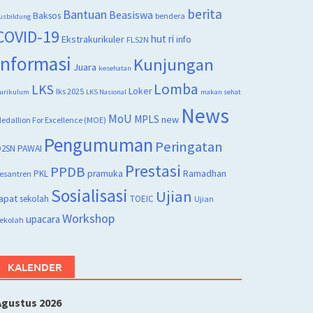
berita
Bantuan
Beasiswa
Baksos
bendera
usbildung
COVID-19
hut ri
Ekstrakurikuler
info
FLS2N
Informasi
Kunjungan
Juara
kesehatan
Lomba
LKS
Loker
lks 2025
urikulum
LKS Nasional
makan sehat
News
MoU
MPLS
new
edallion For Excellence (MOE)
Pengumuman
Peringatan
2SN
PAWAI
Prestasi
PPDB
PKL
pramuka
Ramadhan
esantren
Sosialisasi
Ujian
apat
sekolah
TOEIC
Ujian
Workshop
upacara
ekolah
KALENDER
Agustus 2026