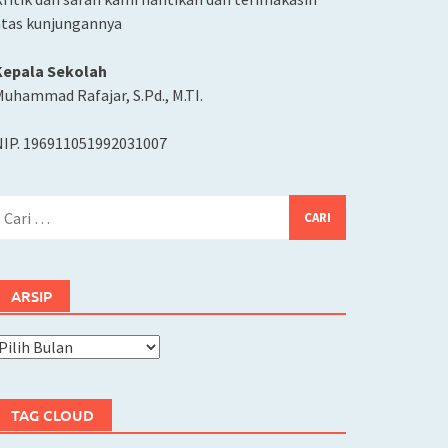
atas kunjungannya
Kepala Sekolah
uhammad Rafajar, S.Pd., M.TI.
NIP. 196911051992031007
ari
ntuk:
ARSIP
rsip
TAG CLOUD