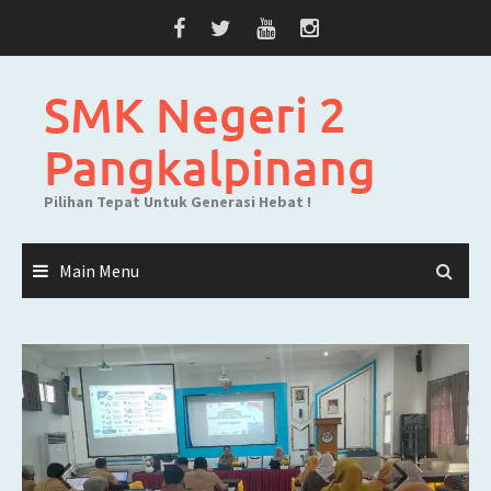
Skip
to
content
SMK Negeri 2
Pangkalpinang
Pilihan Tepat Untuk Generasi Hebat !
Main Menu