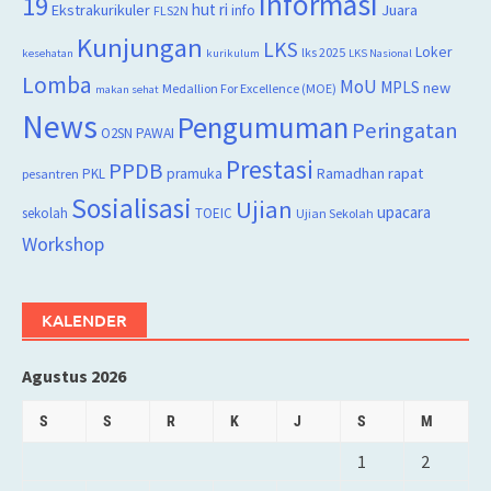
Informasi
19
hut ri
Juara
Ekstrakurikuler
info
FLS2N
Kunjungan
LKS
Loker
lks 2025
kesehatan
kurikulum
LKS Nasional
Lomba
MoU
MPLS
new
Medallion For Excellence (MOE)
makan sehat
News
Pengumuman
Peringatan
O2SN
PAWAI
Prestasi
PPDB
rapat
PKL
pramuka
Ramadhan
pesantren
Sosialisasi
Ujian
upacara
sekolah
TOEIC
Ujian Sekolah
Workshop
KALENDER
Agustus 2026
S
S
R
K
J
S
M
1
2