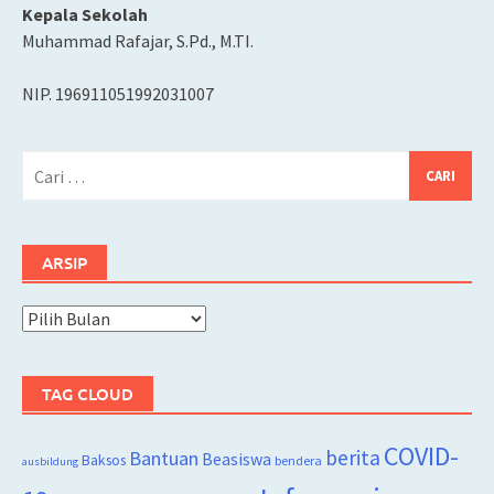
Kepala Sekolah
Muhammad Rafajar, S.Pd., M.TI.
NIP. 196911051992031007
Cari
untuk:
ARSIP
Arsip
TAG CLOUD
COVID-
berita
Bantuan
Beasiswa
Baksos
bendera
ausbildung