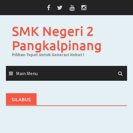
Skip
to
content
SMK Negeri 2
Pangkalpinang
Pilihan Tepat Untuk Generasi Hebat !
Main Menu
SILABUS