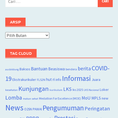
untuk:
ARSIP
Arsip
TAG CLOUD
COVID-
berita
Bantuan
Beasiswa
Baksos
bendera
ausbildung
Informasi
19
hut ri
Juara
Ekstrakurikuler
info
FLS2N
Kunjungan
LKS
Loker
lks 2025
kesehatan
kurikulum
LKS Nasional
Lomba
MoU
MPLS
new
Medallion For Excellence (MOE)
makan sehat
News
Pengumuman
Peringatan
O2SN
PAWAI
Prestasi