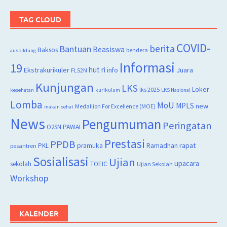
TAG CLOUD
COVID-
berita
Bantuan
Beasiswa
Baksos
bendera
ausbildung
Informasi
19
hut ri
Juara
Ekstrakurikuler
info
FLS2N
Kunjungan
LKS
Loker
lks 2025
kesehatan
kurikulum
LKS Nasional
Lomba
MoU
MPLS
new
Medallion For Excellence (MOE)
makan sehat
News
Pengumuman
Peringatan
O2SN
PAWAI
Prestasi
PPDB
rapat
PKL
pramuka
Ramadhan
pesantren
Sosialisasi
Ujian
upacara
sekolah
TOEIC
Ujian Sekolah
Workshop
KALENDER