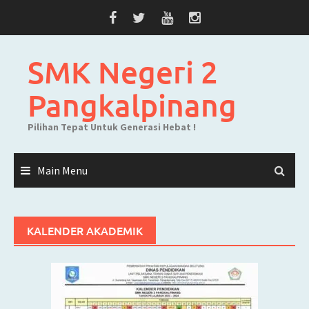
Skip
to
content
SMK Negeri 2
Pangkalpinang
Pilihan Tepat Untuk Generasi Hebat !
Main Menu
KALENDER AKADEMIK