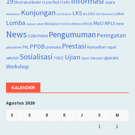
Informasi
19
hut ri
Juara
Ekstrakurikuler
info
FLS2N
Kunjungan
LKS
Loker
lks 2025
kesehatan
kurikulum
LKS Nasional
Lomba
MoU
MPLS
new
Medallion For Excellence (MOE)
makan sehat
News
Pengumuman
Peringatan
O2SN
PAWAI
Prestasi
PPDB
rapat
PKL
pramuka
Ramadhan
pesantren
Sosialisasi
Ujian
upacara
sekolah
TOEIC
Ujian Sekolah
Workshop
KALENDER
Agustus 2026
S
S
R
K
J
S
M
1
2