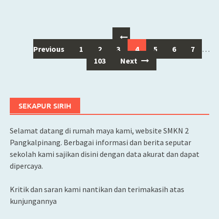
Posts
Previous
1
2
3
4
5
6
7
…
navigation
103
Next
SEKAPUR SIRIH
Selamat datang di rumah maya kami, website SMKN 2
Pangkalpinang. Berbagai informasi dan berita seputar
sekolah kami sajikan disini dengan data akurat dan dapat
dipercaya.
Kritik dan saran kami nantikan dan terimakasih atas
kunjungannya