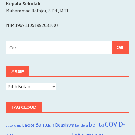
Kepala Sekolah
Muhammad Rafajar, S.Pd., M.TI.
NIP. 196911051992031007
Cari
untuk:
ARSIP
Arsip
TAG CLOUD
COVID-
berita
Bantuan
Beasiswa
Baksos
bendera
ausbildung