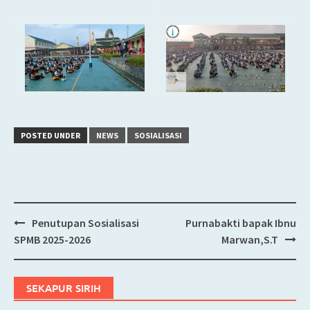
POSTED UNDER
NEWS
SOSIALISASI
Penutupan Sosialisasi
Purnabakti bapak Ibnu
Post
SPMB 2025-2026
Marwan,S.T
navigation
SEKAPUR SIRIH