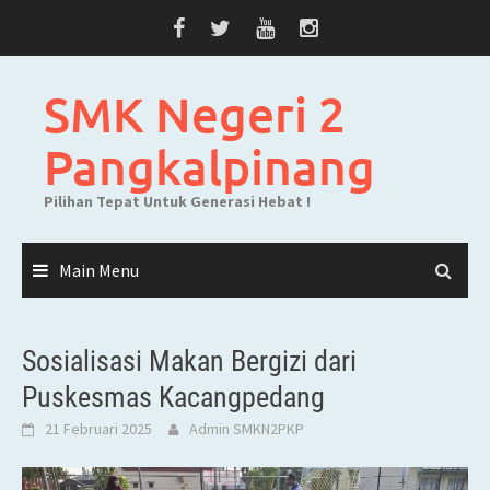
Skip
to
content
SMK Negeri 2
Pangkalpinang
Pilihan Tepat Untuk Generasi Hebat !
Main Menu
Sosialisasi Makan Bergizi dari
Puskesmas Kacangpedang
21 Februari 2025
Admin SMKN2PKP