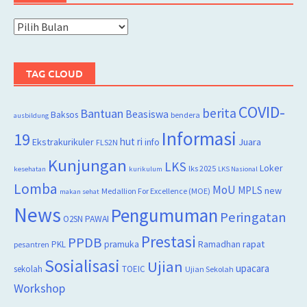
Arsip
TAG CLOUD
COVID-
berita
Bantuan
Beasiswa
Baksos
bendera
ausbildung
Informasi
19
hut ri
Juara
Ekstrakurikuler
info
FLS2N
Kunjungan
LKS
Loker
lks 2025
kesehatan
kurikulum
LKS Nasional
Lomba
MoU
MPLS
new
Medallion For Excellence (MOE)
makan sehat
News
Pengumuman
Peringatan
O2SN
PAWAI
Prestasi
PPDB
rapat
PKL
pramuka
Ramadhan
pesantren
Sosialisasi
Ujian
upacara
sekolah
TOEIC
Ujian Sekolah
Workshop