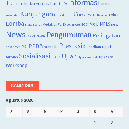
Informasi
19
hut ri
Juara
Ekstrakurikuler
info
FLS2N
Kunjungan
LKS
Loker
lks 2025
kesehatan
kurikulum
LKS Nasional
Lomba
MoU
MPLS
new
Medallion For Excellence (MOE)
makan sehat
News
Pengumuman
Peringatan
O2SN
PAWAI
Prestasi
PPDB
rapat
PKL
pramuka
Ramadhan
pesantren
Sosialisasi
Ujian
upacara
sekolah
TOEIC
Ujian Sekolah
Workshop
KALENDER
Agustus 2026
S
S
R
K
J
S
M
1
2