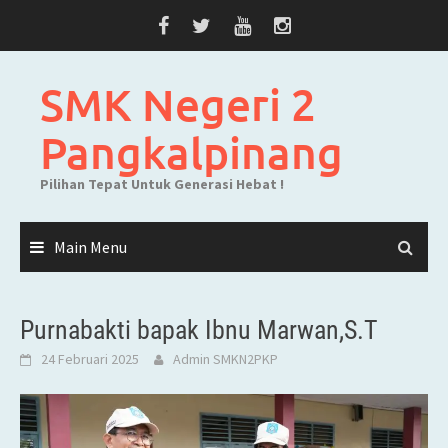
Skip
to
content
SMK Negeri 2
Pangkalpinang
Pilihan Tepat Untuk Generasi Hebat !
Main Menu
Purnabakti bapak Ibnu Marwan,S.T
24 Februari 2025
Admin SMKN2PKP