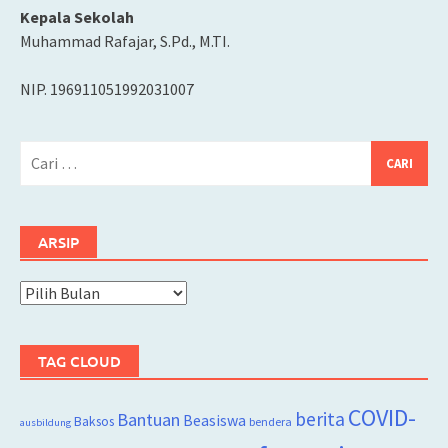
Kepala Sekolah
Muhammad Rafajar, S.Pd., M.TI.
NIP. 196911051992031007
Cari
untuk:
ARSIP
Arsip
TAG CLOUD
COVID-
berita
Bantuan
Beasiswa
Baksos
bendera
ausbildung