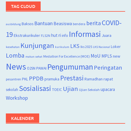
TAG CLOUD
COVID-
berita
Bantuan
Beasiswa
Baksos
bendera
ausbildung
Informasi
19
hut ri
Juara
Ekstrakurikuler
info
FLS2N
Kunjungan
LKS
Loker
lks 2025
kesehatan
kurikulum
LKS Nasional
Lomba
MoU
MPLS
new
Medallion For Excellence (MOE)
makan sehat
News
Pengumuman
Peringatan
O2SN
PAWAI
Prestasi
PPDB
rapat
PKL
pramuka
Ramadhan
pesantren
Sosialisasi
Ujian
upacara
sekolah
TOEIC
Ujian Sekolah
Workshop
KALENDER