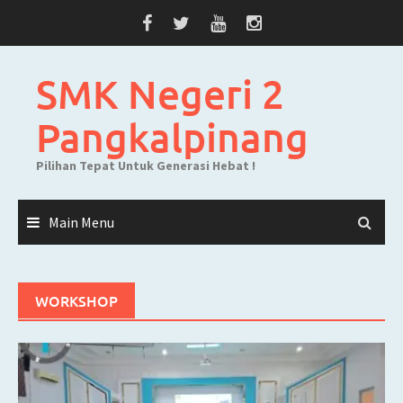
Skip
to
content
SMK Negeri 2
Pangkalpinang
Pilihan Tepat Untuk Generasi Hebat !
Main Menu
WORKSHOP