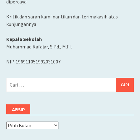
dipercaya.
Kritik dan saran kami nantikan dan terimakasih atas
kunjungannya
Kepala Sekolah
Muhammad Rafajar, S.Pd., M.TI.
NIP. 196911051992031007
Cari
untuk:
ARSIP
Arsip