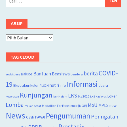
untuk:
ARSIP
Arsip
TAG CLOUD
COVID-
berita
Bantuan
Beasiswa
Baksos
bendera
ausbildung
Informasi
19
hut ri
Juara
Ekstrakurikuler
info
FLS2N
Kunjungan
LKS
Loker
lks 2025
kesehatan
kurikulum
LKS Nasional
Lomba
MoU
MPLS
new
Medallion For Excellence (MOE)
makan sehat
News
Pengumuman
Peringatan
O2SN
PAWAI
Prestasi
PPDB