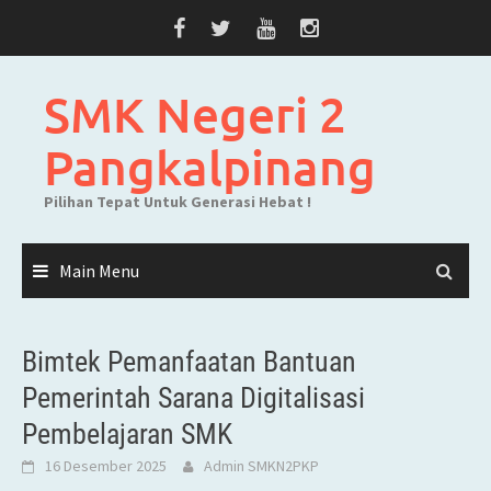
Skip
to
content
SMK Negeri 2
Pangkalpinang
Pilihan Tepat Untuk Generasi Hebat !
Main Menu
Bimtek Pemanfaatan Bantuan
Pemerintah Sarana Digitalisasi
Pembelajaran SMK
16 Desember 2025
Admin SMKN2PKP