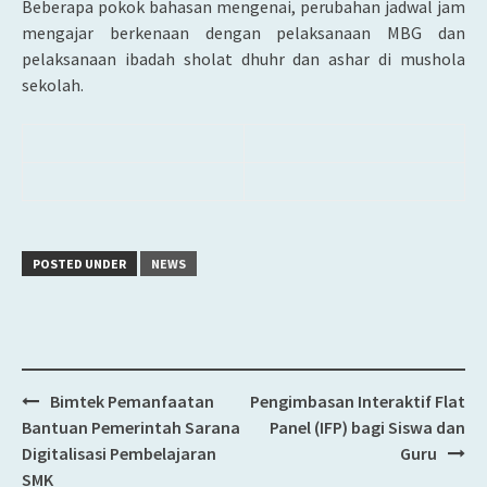
Beberapa pokok bahasan mengenai, perubahan jadwal jam
mengajar berkenaan dengan pelaksanaan MBG dan
pelaksanaan ibadah sholat dhuhr dan ashar di mushola
sekolah.
POSTED UNDER
NEWS
Bimtek Pemanfaatan
Pengimbasan Interaktif Flat
Post
Bantuan Pemerintah Sarana
Panel (IFP) bagi Siswa dan
navigation
Digitalisasi Pembelajaran
Guru
SMK