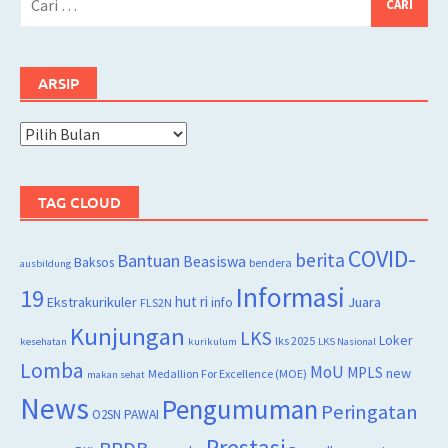
untuk:
ARSIP
Arsip
TAG CLOUD
COVID-
berita
Bantuan
Beasiswa
Baksos
bendera
ausbildung
Informasi
19
hut ri
Juara
Ekstrakurikuler
info
FLS2N
Kunjungan
LKS
Loker
lks 2025
kesehatan
kurikulum
LKS Nasional
Lomba
MoU
MPLS
new
Medallion For Excellence (MOE)
makan sehat
News
Pengumuman
Peringatan
O2SN
PAWAI
Prestasi