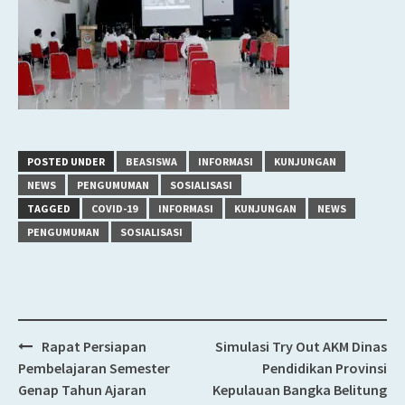
POSTED UNDER
BEASISWA
INFORMASI
KUNJUNGAN
NEWS
PENGUMUMAN
SOSIALISASI
TAGGED
COVID-19
INFORMASI
KUNJUNGAN
NEWS
PENGUMUMAN
SOSIALISASI
Rapat Persiapan
Simulasi Try Out AKM Dinas
Post
Pembelajaran Semester
Pendidikan Provinsi
navigation
Genap Tahun Ajaran
Kepulauan Bangka Belitung