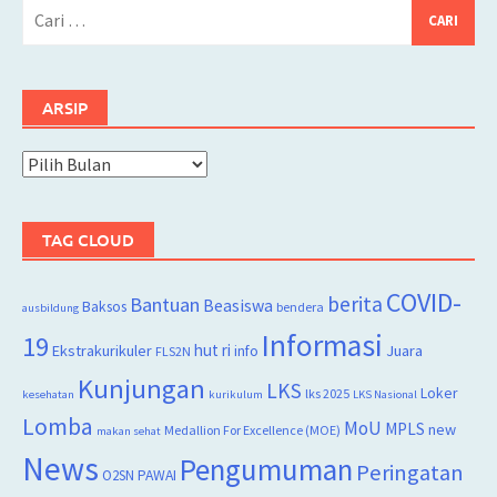
Cari
untuk:
ARSIP
Arsip
TAG CLOUD
COVID-
berita
Bantuan
Beasiswa
Baksos
bendera
ausbildung
Informasi
19
hut ri
Juara
Ekstrakurikuler
info
FLS2N
Kunjungan
LKS
Loker
lks 2025
kesehatan
kurikulum
LKS Nasional
Lomba
MoU
MPLS
new
Medallion For Excellence (MOE)
makan sehat
News
Pengumuman
Peringatan
O2SN
PAWAI