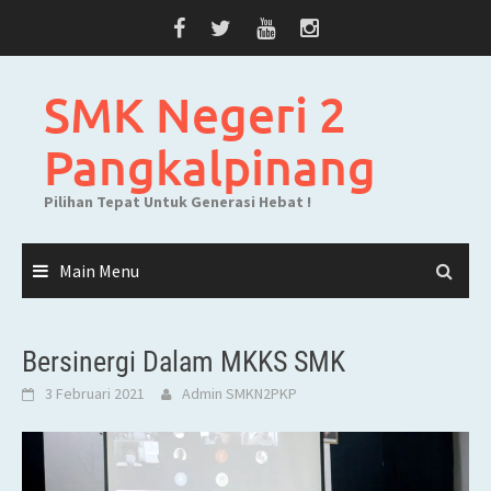
Skip
to
content
SMK Negeri 2
Pangkalpinang
Pilihan Tepat Untuk Generasi Hebat !
Main Menu
Bersinergi Dalam MKKS SMK
3 Februari 2021
Admin SMKN2PKP