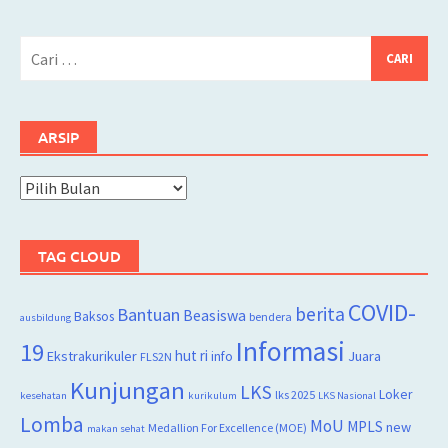
Cari
untuk:
ARSIP
Arsip
TAG CLOUD
COVID-
berita
Bantuan
Beasiswa
Baksos
bendera
ausbildung
Informasi
19
hut ri
Juara
Ekstrakurikuler
info
FLS2N
Kunjungan
LKS
Loker
lks 2025
kesehatan
kurikulum
LKS Nasional
Lomba
MoU
MPLS
new
Medallion For Excellence (MOE)
makan sehat