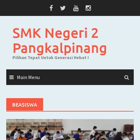
Skip
to
content
SMK Negeri 2
Pangkalpinang
Pilihan Tepat Untuk Generasi Hebat !
Main Menu
BEASISWA