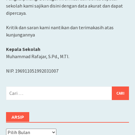
sekolah kami sajikan disini dengan data akurat dan dapat
dipercaya.
Kritik dan saran kami nantikan dan terimakasih atas
kunjungannya
Kepala Sekolah
Muhammad Rafajar, S.Pd., M.TI.
NIP. 196911051992031007
Cari
untuk:
ARSIP
Arsip