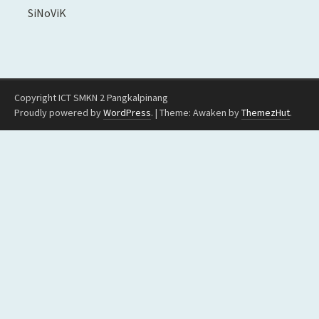
SiNoViK
Copyright ICT SMKN 2 Pangkalpinang
Proudly powered by
WordPress
.
|
Theme: Awaken by
ThemezHut
.