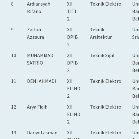
8
Ardiansyah
XII
Teknik Elektro
Uni
Rifano
TITL
Ba
2
Be
9
Zaitun
XII
Teknik
Uni
Azzaura
DPIB
Arsitektur
Sri
2
10
MUHAMMAD
XII
Teknik Sipil
Uni
SATRIO
DPIB
Ba
2
Be
11
DENI AHMADI
XII
Teknik Elektro
Uni
ELIND
Ba
2
Be
12
Arya Fiqih
XII
Teknik Elektro
Uni
ELIND
Ba
2
Be
13
DariyoLasman
XII
Teknik Elektro
Uni