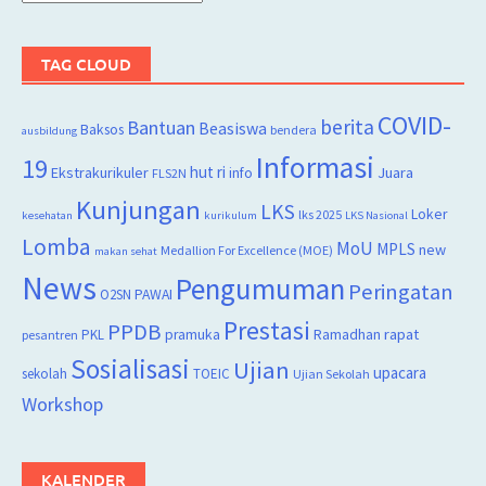
TAG CLOUD
COVID-
berita
Bantuan
Beasiswa
Baksos
bendera
ausbildung
Informasi
19
hut ri
Juara
Ekstrakurikuler
info
FLS2N
Kunjungan
LKS
Loker
lks 2025
kesehatan
kurikulum
LKS Nasional
Lomba
MoU
MPLS
new
Medallion For Excellence (MOE)
makan sehat
News
Pengumuman
Peringatan
O2SN
PAWAI
Prestasi
PPDB
rapat
PKL
pramuka
Ramadhan
pesantren
Sosialisasi
Ujian
upacara
sekolah
TOEIC
Ujian Sekolah
Workshop
KALENDER