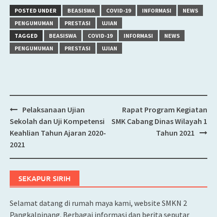
POSTED UNDER
BEASISWA
COVID-19
INFORMASI
NEWS
PENGUMUMAN
PRESTASI
UJIAN
TAGGED
BEASISWA
COVID-19
INFORMASI
NEWS
PENGUMUMAN
PRESTASI
UJIAN
Pelaksanaan Ujian
Rapat Program Kegiatan
Post
Sekolah dan Uji Kompetensi
SMK Cabang Dinas Wilayah 1
navigation
Keahlian Tahun Ajaran 2020-
Tahun 2021
2021
SEKAPUR SIRIH
Selamat datang di rumah maya kami, website SMKN 2
Pangkalpinang. Berbagai informasi dan berita seputar