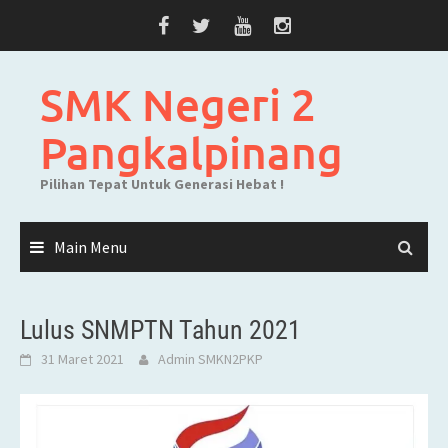
Skip
to
content
SMK Negeri 2
Pangkalpinang
Pilihan Tepat Untuk Generasi Hebat !
Main Menu
Lulus SNMPTN Tahun 2021
31 Maret 2021
Admin SMKN2PKP