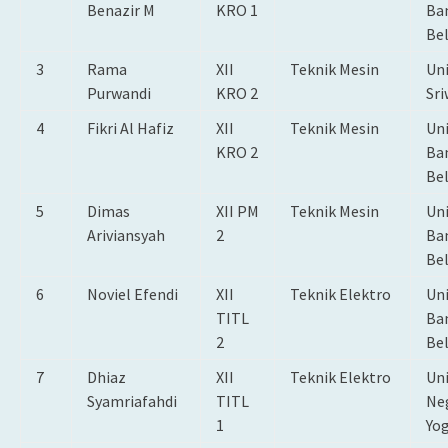
Benazir M
KRO 1
Ba
Be
3
Rama
XII
Teknik Mesin
Uni
Purwandi
KRO 2
Sri
4
Fikri Al Hafiz
XII
Teknik Mesin
Uni
KRO 2
Ba
Be
5
Dimas
XII PM
Teknik Mesin
Uni
Ariviansyah
2
Ba
Be
6
Noviel Efendi
XII
Teknik Elektro
Uni
TITL
Ba
2
Be
7
Dhiaz
XII
Teknik Elektro
Uni
Syamriafahdi
TITL
Ne
1
Yo