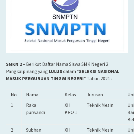
SMKN 2
– Berikut Daftar Nama Siswa SMK Negeri 2
Pangkalpinang yang
LULUS
dalam “
SELEKSI NASIONAL
MASUK PERGURUAN TINGGI NEGERI
” Tahun 2021 :
No
Nama
Kelas
Jurusan
Uni
1
Raka
XII
Teknik Mesin
Uni
purwandi
KRO 1
Ba
Be
2
Subhan
XII
Teknik Mesin
Uni