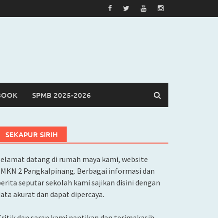
BOOK
SPMB 2025-2026
SEKAPUR SIRIH
Selamat datang di rumah maya kami, website
SMKN 2 Pangkalpinang. Berbagai informasi dan
erita seputar sekolah kami sajikan disini dengan
ata akurat dan dapat dipercaya.
ritik dan saran kami nantikan dan terimakasih