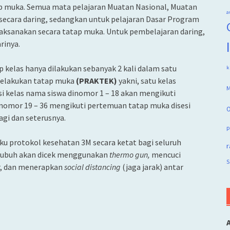
ap muka. Semua mata pelajaran Muatan Nasional, Muatan
a
secara daring, sedangkan untuk pelajaran Dasar Program
aksanakan secara tatap muka. Untuk pembelajaran daring,
rinya.
p kelas hanya dilakukan sebanyak 2 kali dalam satu
k
melakukan tatap muka
(PRAKTEK)
yakni, satu kelas
M
nsi kelas nama siswa dinomor 1 – 18 akan mengikuti
inomor 19 – 36 mengikuti pertemuan tatap muka disesi
O
agi dan seterusnya.
p
u protokol kesehatan 3M secara ketat bagi seluruh
r
 tubuh akan dicek menggunakan
thermo gun,
mencuci
S
r, dan menerapkan
social distancing
(jaga jarak) antar