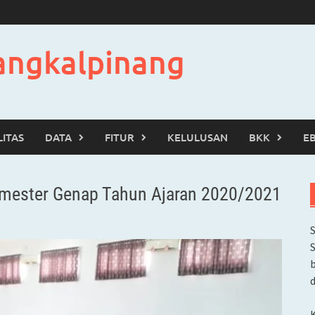
angkalpinang
LITAS
DATA
FITUR
KELULUSAN
BKK
E
emester Genap Tahun Ajaran 2020/2021
b
d
K