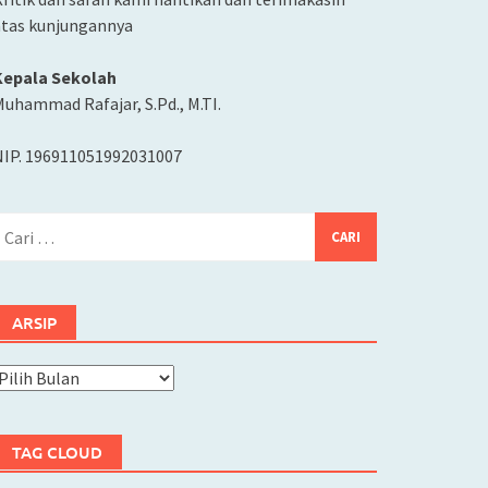
atas kunjungannya
Kepala Sekolah
uhammad Rafajar, S.Pd., M.TI.
NIP. 196911051992031007
ari
ntuk:
ARSIP
rsip
TAG CLOUD