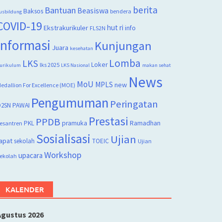
berita
Bantuan
Beasiswa
Baksos
bendera
usbildung
COVID-19
hut ri
Ekstrakurikuler
info
FLS2N
Informasi
Kunjungan
Juara
kesehatan
Lomba
LKS
Loker
lks 2025
urikulum
LKS Nasional
makan sehat
News
MoU
MPLS
new
edallion For Excellence (MOE)
Pengumuman
Peringatan
2SN
PAWAI
Prestasi
PPDB
PKL
pramuka
Ramadhan
esantren
Sosialisasi
Ujian
apat
sekolah
TOEIC
Ujian
Workshop
upacara
ekolah
KALENDER
Agustus 2026