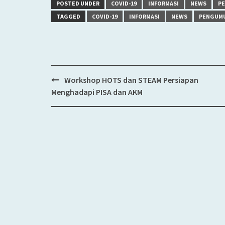
POSTED UNDER
COVID-19
INFORMASI
NEWS
P
TAGGED
COVID-19
INFORMASI
NEWS
PENGUM
Workshop HOTS dan STEAM Persiapan
Post
Menghadapi PISA dan AKM
navigation