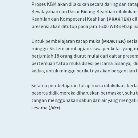
Proses KBM akan dilakukan secara daring dan tat
Kewilayahan dan Dasar Bidang Keahlian dilakukan 
Keahlian dan Kompetensi Keahlian
(PRAKTEK)
dil
presensi akan ditutup pada jam 16:00 WIB setiap ha
Untuk pembelajaran tatap muka
(PRAKTEK)
setia
minggu. Sistem pembagian siswa per kelas yang 
berjumlah 18 orang diurut mulai dari daftar prese
pertemuan tatap muka disesi pertama. Sisanya, d
kedua, untuk minggu berikutnya akan bergantian l
Selama pembelajaran tatap muka dilakukan, berlak
peserta didik mereka diharuskan bermasker, suhu
tangan menggunakan sabun dan air yang mengali
sesama.(
/
dcr
)