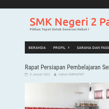
Skip
to
content
SMK Negeri 2 P
Pilihan Tepat Untuk Generasi Hebat !
BERANDA
PROFIL
SARANA DAN FASI
Rapat Persiapan Pembelajaran S
8 Januari 2021
Admin SMKN2PKP