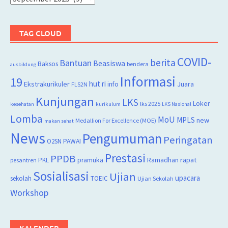
TAG CLOUD
COVID-
berita
Bantuan
Beasiswa
Baksos
bendera
ausbildung
Informasi
19
hut ri
Juara
Ekstrakurikuler
info
FLS2N
Kunjungan
LKS
Loker
lks 2025
kesehatan
kurikulum
LKS Nasional
Lomba
MoU
MPLS
new
Medallion For Excellence (MOE)
makan sehat
News
Pengumuman
Peringatan
O2SN
PAWAI
Prestasi
PPDB
rapat
PKL
pramuka
Ramadhan
pesantren
Sosialisasi
Ujian
upacara
sekolah
TOEIC
Ujian Sekolah
Workshop