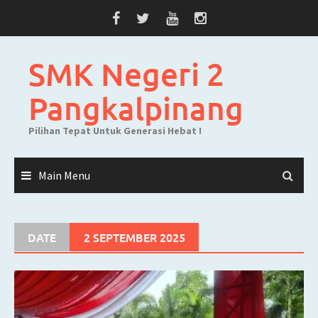
Skip
to
content
SMK Negeri 2
Pangkalpinang
Pilihan Tepat Untuk Generasi Hebat !
Main Menu
DATE
2 SEPTEMBER 2025