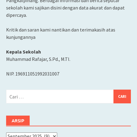
Pangkalpinang. Berbagai informasi dan berita seputar
sekolah kami sajikan disini dengan data akurat dan dapat
dipercaya.
Kritik dan saran kami nantikan dan terimakasih atas
kunjungannya
Kepala Sekolah
Muhammad Rafajar, S.Pd., M.TI.
NIP. 196911051992031007
Cari
untuk:
ARSIP
Arsip