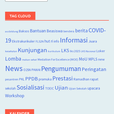
TAG CLOUD
COVID-
berita
Bantuan
Beasiswa
Baksos
bendera
ausbildung
Informasi
19
hut ri
Juara
Ekstrakurikuler
info
FLS2N
Kunjungan
LKS
Loker
lks 2025
kesehatan
kurikulum
LKS Nasional
Lomba
MoU
MPLS
new
Medallion For Excellence (MOE)
makan sehat
News
Pengumuman
Peringatan
O2SN
PAWAI
Prestasi
PPDB
rapat
PKL
pramuka
Ramadhan
pesantren
Sosialisasi
Ujian
upacara
sekolah
TOEIC
Ujian Sekolah
Workshop
KALENDER