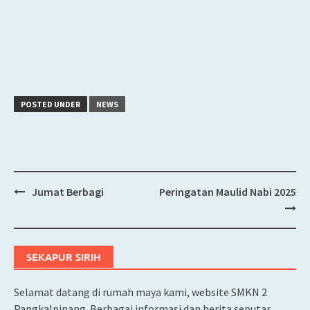
POSTED UNDER
NEWS
Jumat Berbagi
Peringatan Maulid Nabi 2025
Post
navigation
SEKAPUR SIRIH
Selamat datang di rumah maya kami, website SMKN 2
Pangkalpinang. Berbagai informasi dan berita seputar