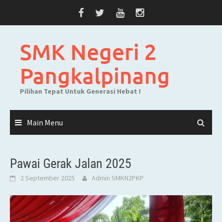
Skip
to
content
SMK Negeri 2
Pangkalpinang
Pilihan Tepat Untuk Generasi Hebat !
Main Menu
Pawai Gerak Jalan 2025
2 September 2025
Admin SMKN2PKP