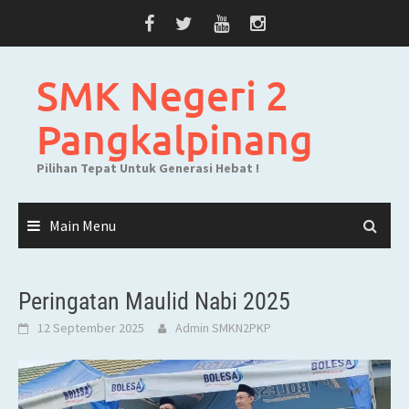
Skip
to
content
SMK Negeri 2
Pangkalpinang
Pilihan Tepat Untuk Generasi Hebat !
Main Menu
Peringatan Maulid Nabi 2025
12 September 2025
Admin SMKN2PKP