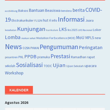
COVID-
berita
Bantuan
Beasiswa
Baksos
bendera
ausbildung
Informasi
19
hut ri
Juara
Ekstrakurikuler
info
FLS2N
Kunjungan
LKS
Loker
lks 2025
kesehatan
kurikulum
LKS Nasional
Lomba
MoU
MPLS
new
Medallion For Excellence (MOE)
makan sehat
News
Pengumuman
Peringatan
O2SN
PAWAI
Prestasi
PPDB
rapat
PKL
pramuka
Ramadhan
pesantren
Sosialisasi
Ujian
upacara
sekolah
TOEIC
Ujian Sekolah
Workshop
KALENDER
Agustus 2026