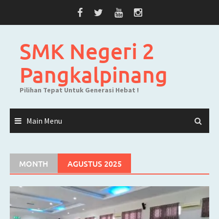
Skip
to
content
SMK Negeri 2
Pangkalpinang
Pilihan Tepat Untuk Generasi Hebat !
Main Menu
MONTH
AGUSTUS 2025