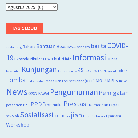
Arsip
TAG CLOUD
COVID-
berita
Bantuan
Beasiswa
Baksos
bendera
ausbildung
Informasi
19
hut ri
Juara
Ekstrakurikuler
info
FLS2N
Kunjungan
LKS
Loker
lks 2025
kesehatan
kurikulum
LKS Nasional
Lomba
MoU
MPLS
new
Medallion For Excellence (MOE)
makan sehat
News
Pengumuman
Peringatan
O2SN
PAWAI
Prestasi
PPDB
rapat
PKL
pramuka
Ramadhan
pesantren
Sosialisasi
Ujian
upacara
sekolah
TOEIC
Ujian Sekolah
Workshop