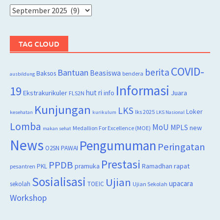
Arsip
TAG CLOUD
COVID-
berita
Bantuan
Beasiswa
Baksos
bendera
ausbildung
Informasi
19
hut ri
Juara
Ekstrakurikuler
info
FLS2N
Kunjungan
LKS
Loker
lks 2025
kesehatan
kurikulum
LKS Nasional
Lomba
MoU
MPLS
new
Medallion For Excellence (MOE)
makan sehat
News
Pengumuman
Peringatan
O2SN
PAWAI
Prestasi
PPDB
rapat
PKL
pramuka
Ramadhan
pesantren
Sosialisasi
Ujian
upacara
sekolah
TOEIC
Ujian Sekolah
Workshop