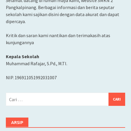
Selamat datang di rumah maya kami, website SMKN 2
Pangkalpinang. Berbagai informasi dan berita seputar
sekolah kami sajikan disini dengan data akurat dan dapat
dipercaya.
Kritik dan saran kami nantikan dan terimakasih atas
kunjungannya
Kepala Sekolah
Muhammad Rafajar, S.Pd., M.TI.
NIP. 196911051992031007
Cari
untuk:
ARSIP