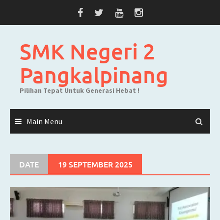
Skip
to
content
SMK Negeri 2
Pangkalpinang
Pilihan Tepat Untuk Generasi Hebat !
Main Menu
DATE
19 SEPTEMBER 2025