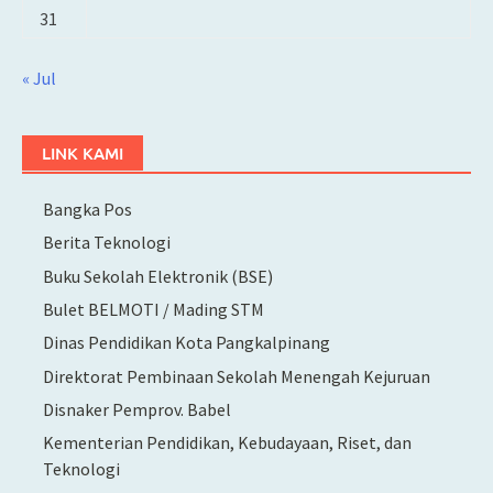
31
« Jul
LINK KAMI
Bangka Pos
Berita Teknologi
Buku Sekolah Elektronik (BSE)
Bulet BELMOTI / Mading STM
Dinas Pendidikan Kota Pangkalpinang
Direktorat Pembinaan Sekolah Menengah Kejuruan
Disnaker Pemprov. Babel
Kementerian Pendidikan, Kebudayaan, Riset, dan
Teknologi