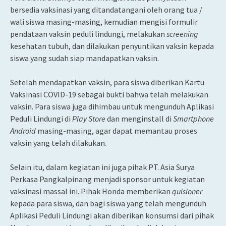
bersedia vaksinasi yang ditandatangani oleh orang tua /
wali siswa masing-masing, kemudian mengisi formulir
pendataan vaksin peduli lindungi, melakukan
screening
kesehatan tubuh, dan dilakukan penyuntikan vaksin kepada
siswa yang sudah siap mandapatkan vaksin.
Setelah mendapatkan vaksin, para siswa diberikan Kartu
Vaksinasi COVID-19 sebagai bukti bahwa telah melakukan
vaksin. Para siswa juga dihimbau untuk mengunduh Aplikasi
Peduli Lindungi di
Play Store
dan menginstall di
Smartphone
Android
masing-masing, agar dapat memantau proses
vaksin yang telah dilakukan.
Selain itu, dalam kegiatan ini juga pihak PT. Asia Surya
Perkasa Pangkalpinang menjadi sponsor untuk kegiatan
vaksinasi massal ini. Pihak Honda memberikan
quisioner
kepada para siswa, dan bagi siswa yang telah mengunduh
Aplikasi Peduli Lindungi akan diberikan konsumsi dari pihak