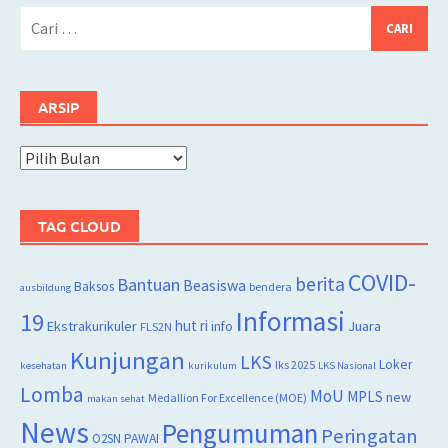
Cari
untuk:
ARSIP
Arsip
TAG CLOUD
COVID-
berita
Bantuan
Beasiswa
Baksos
bendera
ausbildung
Informasi
19
hut ri
Juara
Ekstrakurikuler
info
FLS2N
Kunjungan
LKS
Loker
lks 2025
kesehatan
kurikulum
LKS Nasional
Lomba
MoU
MPLS
new
Medallion For Excellence (MOE)
makan sehat
News
Pengumuman
Peringatan
O2SN
PAWAI