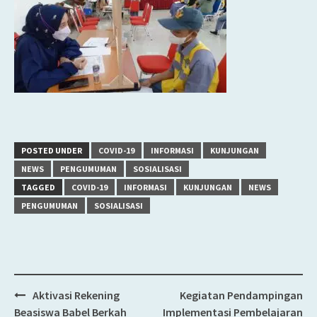
POSTED UNDER
COVID-19
INFORMASI
KUNJUNGAN
NEWS
PENGUMUMAN
SOSIALISASI
TAGGED
COVID-19
INFORMASI
KUNJUNGAN
NEWS
PENGUMUMAN
SOSIALISASI
Aktivasi Rekening
Kegiatan Pendampingan
Post
Beasiswa Babel Berkah
Implementasi Pembelajaran