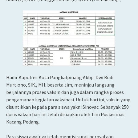
Hadir Kapolres Kota Pangkalpinang Akbp. Dwi Budi
Murtiono, SIK., MH. beserta tim, meninjau langsung
berjalannya proses vaksin dan juga dalam rangka proses
pengamanan kegiatan vaksinasi. Untuk hari ini, vaksin yang
disuntikkan kepada para siswa yakni Sinovac. Sebanyak 250
dosis vaksin hari ini telah disiapkan oleh Tim Puskesmas
Kacang Pedang.
Para siswa awalnya telah mengisi surat pernyataan