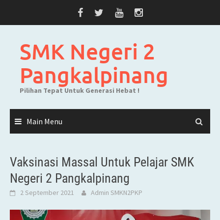
Skip
to
content
SMK Negeri 2
Pangkalpinang
Pilihan Tepat Untuk Generasi Hebat !
Main Menu
Vaksinasi Massal Untuk Pelajar SMK
Negeri 2 Pangkalpinang
2 September 2021
Admin SMKN2PKP