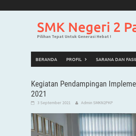
Skip
to
content
SMK Negeri 2 P
Pilihan Tepat Untuk Generasi Hebat !
BERANDA
PROFIL
SARANA DAN FASI
Kegiatan Pendampingan Impleme
2021
3 September 2021
Admin SMKN2PKP