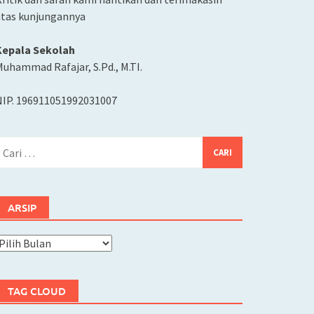
atas kunjungannya
Kepala Sekolah
uhammad Rafajar, S.Pd., M.TI.
NIP. 196911051992031007
ari
ntuk:
ARSIP
rsip
TAG CLOUD