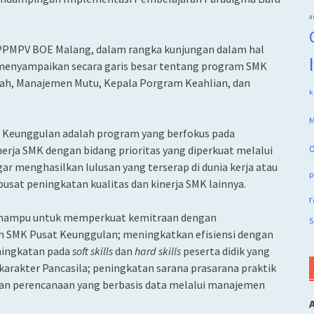
a
BBPPMPV BOE Malang, dalam rangka kunjungan dalam hal
menyampaikan secara garis besar tentang program SMK
lah, Manajemen Mutu, Kepala Porgram Keahlian, dan
k
M
 Keunggulan adalah program yang berfokus pada
rja SMK dengan bidang prioritas yang diperkuat melalui
O
ar menghasilkan lulusan yang terserap di dunia kerja atau
p
usat peningkatan kualitas dan kinerja SMK lainnya.
r
n mampu untuk memperkuat kemitraan dengan
S
SMK Pusat Keunggulan; meningkatkan efisiensi dengan
ningkatan pada
soft skills
dan
hard skills
peserta didik yang
karakter Pancasila; peningkatan sarana prasarana praktik
dkan perencanaan yang berbasis data melalui manajemen