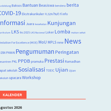
berita
Bantuan
Beasiswa
Baksos
bendera
usbildung
COVID-19
hut ri
Ekstrakurikuler
info
FLS2N
Informasi
Kunjungan
Juara
kesehatan
Lomba
LKS
Loker
lks 2025
urikulum
LKS Nasional
makan sehat
News
MoU
MPLS
new
edallion For Excellence (MOE)
Pengumuman
Peringatan
2SN
PAWAI
Prestasi
PPDB
PKL
pramuka
Ramadhan
esantren
Sosialisasi
Ujian
apat
sekolah
TOEIC
Ujian
Workshop
upacara
ekolah
KALENDER
Agustus 2026