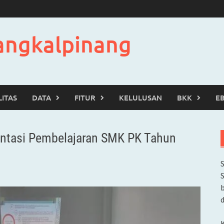
angkalpinang
LITAS
DATA
FITUR
KELULUSAN
BKK
E
ntasi Pembelajaran SMK PK Tahun
b
d
K