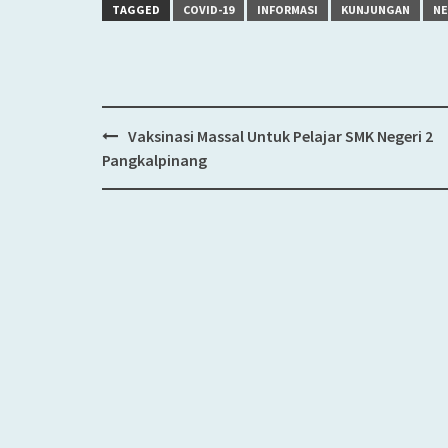
TAGGED
COVID-19
INFORMASI
KUNJUNGAN
N
Vaksinasi Massal Untuk Pelajar SMK Negeri 2
Post
Pangkalpinang
navigation