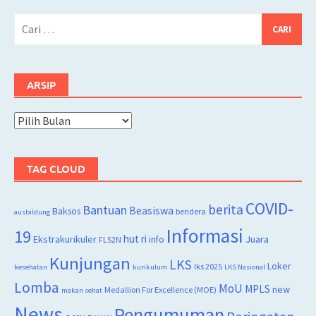
Cari
untuk:
ARSIP
Arsip
TAG CLOUD
COVID-
berita
Bantuan
Beasiswa
Baksos
bendera
ausbildung
Informasi
19
hut ri
Juara
Ekstrakurikuler
info
FLS2N
Kunjungan
LKS
Loker
lks 2025
kesehatan
kurikulum
LKS Nasional
Lomba
MoU
MPLS
new
Medallion For Excellence (MOE)
makan sehat
News
Pengumuman