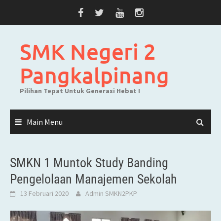
Skip
to
content
SMK Negeri 2
Pangkalpinang
Pilihan Tepat Untuk Generasi Hebat !
Main Menu
SMKN 1 Muntok Study Banding
Pengelolaan Manajemen Sekolah
13 Februari 2020
Admin SMKN2PKP