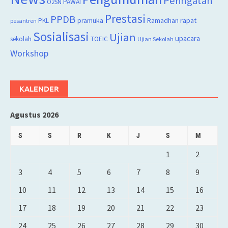
Peringatan
O2SN
PAWAI
Prestasi
PPDB
rapat
PKL
pramuka
Ramadhan
pesantren
Sosialisasi
Ujian
upacara
sekolah
TOEIC
Ujian Sekolah
Workshop
KALENDER
Agustus 2026
S
S
R
K
J
S
M
1
2
3
4
5
6
7
8
9
10
11
12
13
14
15
16
17
18
19
20
21
22
23
24
25
26
27
28
29
30