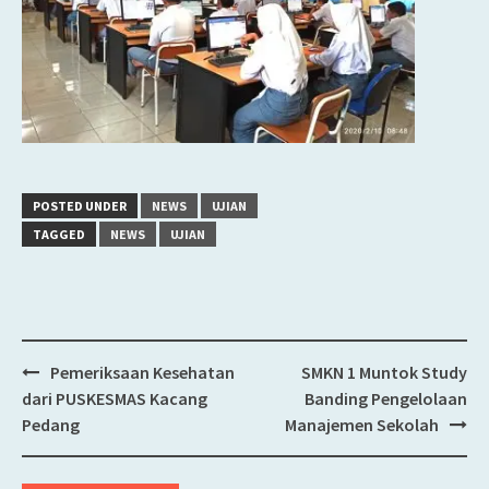
POSTED UNDER
NEWS
UJIAN
TAGGED
NEWS
UJIAN
Pemeriksaan Kesehatan
SMKN 1 Muntok Study
Post
dari PUSKESMAS Kacang
Banding Pengelolaan
navigation
Pedang
Manajemen Sekolah