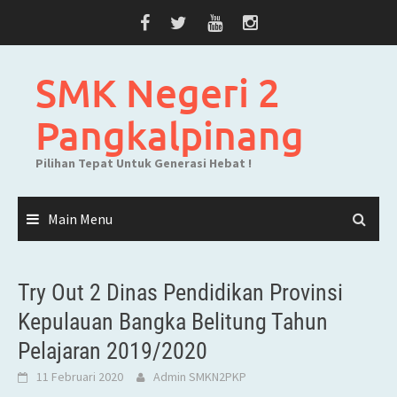
Skip
to
content
SMK Negeri 2
Pangkalpinang
Pilihan Tepat Untuk Generasi Hebat !
Main Menu
Try Out 2 Dinas Pendidikan Provinsi
Kepulauan Bangka Belitung Tahun
Pelajaran 2019/2020
11 Februari 2020
Admin SMKN2PKP