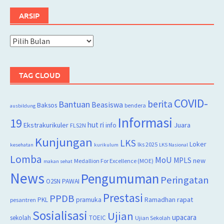
ARSIP
Arsip
TAG CLOUD
COVID-
berita
Bantuan
Beasiswa
Baksos
bendera
ausbildung
Informasi
19
hut ri
Juara
Ekstrakurikuler
info
FLS2N
Kunjungan
LKS
Loker
lks 2025
kesehatan
kurikulum
LKS Nasional
Lomba
MoU
MPLS
new
Medallion For Excellence (MOE)
makan sehat
News
Pengumuman
Peringatan
O2SN
PAWAI
Prestasi
PPDB
rapat
PKL
pramuka
Ramadhan
pesantren
Sosialisasi
Ujian
upacara
sekolah
TOEIC
Ujian Sekolah