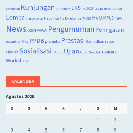
Kunjungan
LKS
Loker
lks 2025
kesehatan
kurikulum
LKS Nasional
Lomba
MoU
MPLS
new
Medallion For Excellence (MOE)
makan sehat
News
Pengumuman
Peringatan
O2SN
PAWAI
Prestasi
PPDB
rapat
PKL
pramuka
Ramadhan
pesantren
Sosialisasi
Ujian
upacara
sekolah
TOEIC
Ujian Sekolah
Workshop
KALENDER
Agustus 2026
S
S
R
K
J
S
M
1
2
3
4
5
6
7
8
9