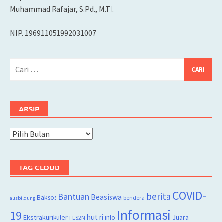
Muhammad Rafajar, S.Pd., M.TI.
NIP. 196911051992031007
Cari
untuk:
ARSIP
Arsip
TAG CLOUD
COVID-
berita
Bantuan
Beasiswa
Baksos
bendera
ausbildung
Informasi
19
hut ri
Juara
Ekstrakurikuler
info
FLS2N