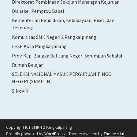
Direktorat Pembinaan Sekolah Menengah Kejuruan
Disnaker Pemprov. Babel
Kementerian Pendidikan, Kebudayaan, Riset, dan
Teknologi
Komunitas SMK Negeri 2 Pangkalpinang
LPSE Kota Pangkalpinang
Prov. Kep. Bangka Belitung Negeri Serumpun Sebalai
Rumah Belajar
SELEKSI NASIONAL MASUK PERGURUAN TINGGI
NEGERI (SNMPTN)
SiNoViK
Copyright ICT SMKN 2 Pangkalpinang
Proudly powered by
WordPress
.
|
Theme: Awaken by
ThemezHut
.