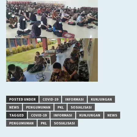
POSTED UNDER
COVID-19
INFORMASI
KUNJUNGAN
NEWS
PENGUMUMAN
PKL
SOSIALISASI
TAGGED
COVID-19
INFORMASI
KUNJUNGAN
NEWS
PENGUMUMAN
PKL
SOSIALISASI