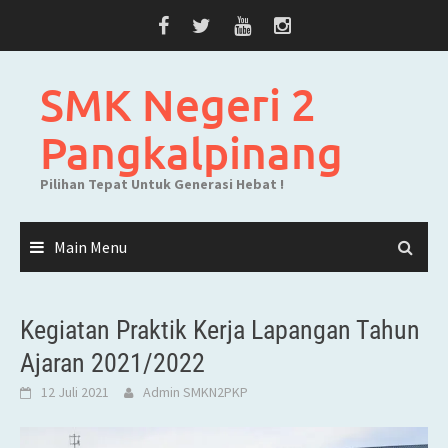
Skip
to
content
SMK Negeri 2
Pangkalpinang
Pilihan Tepat Untuk Generasi Hebat !
Main Menu
Kegiatan Praktik Kerja Lapangan Tahun
Ajaran 2021/2022
12 Juli 2021
Admin SMKN2PKP