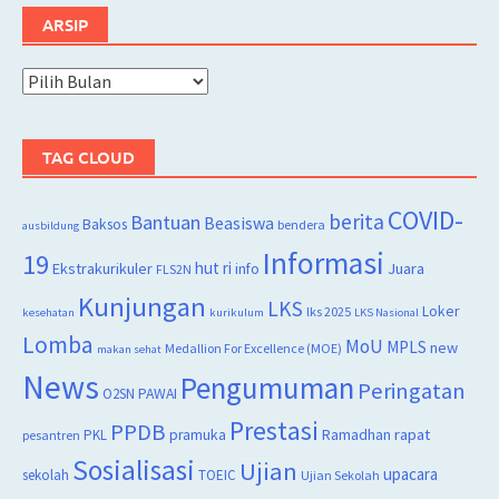
ARSIP
Arsip
TAG CLOUD
COVID-
berita
Bantuan
Beasiswa
Baksos
bendera
ausbildung
Informasi
19
hut ri
Juara
Ekstrakurikuler
info
FLS2N
Kunjungan
LKS
Loker
lks 2025
kesehatan
kurikulum
LKS Nasional
Lomba
MoU
MPLS
new
Medallion For Excellence (MOE)
makan sehat
News
Pengumuman
Peringatan
O2SN
PAWAI
Prestasi
PPDB
rapat
PKL
pramuka
Ramadhan
pesantren
Sosialisasi
Ujian
upacara
sekolah
TOEIC
Ujian Sekolah