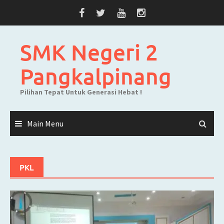
Skip
to
content
SMK Negeri 2
Pangkalpinang
Pilihan Tepat Untuk Generasi Hebat !
Main Menu
PKL