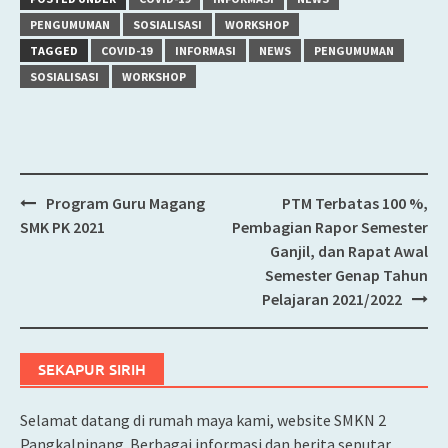
PENGUMUMAN
SOSIALISASI
WORKSHOP
TAGGED
COVID-19
INFORMASI
NEWS
PENGUMUMAN
SOSIALISASI
WORKSHOP
Program Guru Magang
PTM Terbatas 100 %,
Post
SMK PK 2021
Pembagian Rapor Semester
navigation
Ganjil, dan Rapat Awal
Semester Genap Tahun
Pelajaran 2021/2022
SEKAPUR SIRIH
Selamat datang di rumah maya kami, website SMKN 2
Pangkalpinang. Berbagai informasi dan berita seputar