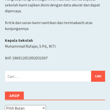
sekolah kami sajikan disini dengan data akurat dan dapat
dipercaya.
Kritik dan saran kami nantikan dan terimakasih atas
kunjungannya
Kepala Sekolah
Muhammad Rafajar, S.Pd., M.TI.
NIP. 196911051992031007
Cari
untuk:
ARSIP
Arsip