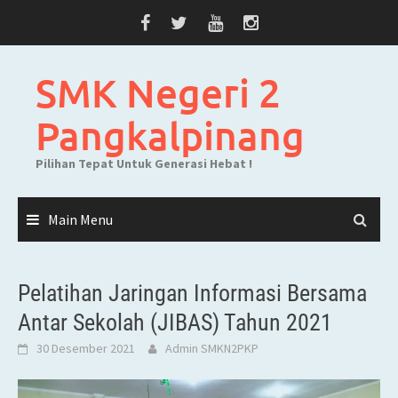
Skip
to
content
SMK Negeri 2
Pangkalpinang
Pilihan Tepat Untuk Generasi Hebat !
Main Menu
Pelatihan Jaringan Informasi Bersama
Antar Sekolah (JIBAS) Tahun 2021
30 Desember 2021
Admin SMKN2PKP