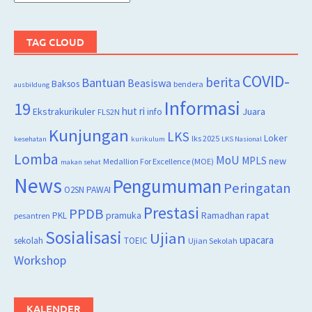
TAG CLOUD
COVID-
berita
Bantuan
Beasiswa
Baksos
bendera
ausbildung
Informasi
19
hut ri
Juara
Ekstrakurikuler
info
FLS2N
Kunjungan
LKS
Loker
lks 2025
kesehatan
kurikulum
LKS Nasional
Lomba
MoU
MPLS
new
Medallion For Excellence (MOE)
makan sehat
News
Pengumuman
Peringatan
O2SN
PAWAI
Prestasi
PPDB
rapat
PKL
pramuka
Ramadhan
pesantren
Sosialisasi
Ujian
upacara
sekolah
TOEIC
Ujian Sekolah
Workshop
KALENDER