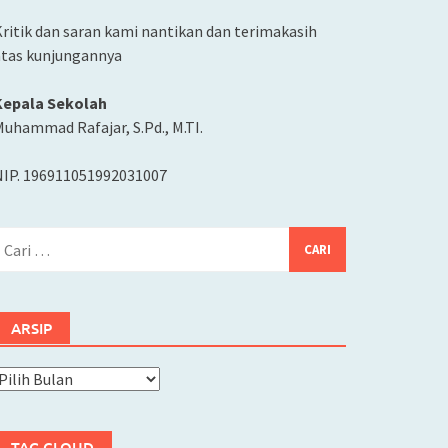
ritik dan saran kami nantikan dan terimakasih
atas kunjungannya
Kepala Sekolah
uhammad Rafajar, S.Pd., M.TI.
NIP. 196911051992031007
ari
ntuk:
ARSIP
rsip
TAG CLOUD