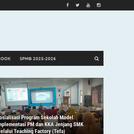
BOOK
SPMB 2025-2026
osialisasi Program Sekolah Model
mplementasi PM dan KKA Jenjang SMK
elalui Teaching Factory (Tefa)