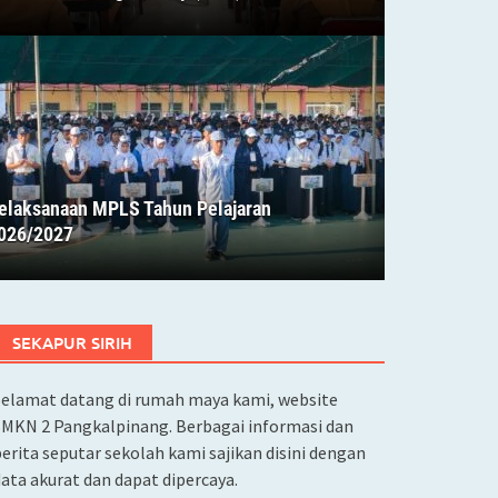
elaksanaan MPLS Tahun Pelajaran
Pelaksanaan MPLS Tahun Pelajaran 2026/2027
026/2027
SEKAPUR SIRIH
Selamat datang di rumah maya kami, website
SMKN 2 Pangkalpinang. Berbagai informasi dan
erita seputar sekolah kami sajikan disini dengan
ata akurat dan dapat dipercaya.