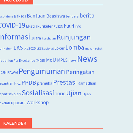
berita
Bantuan
Beasiswa
Baksos
bendera
usbildung
COVID-19
hut ri
Ekstrakurikuler
info
FLS2N
Informasi
Kunjungan
Juara
kesehatan
Lomba
LKS
Loker
lks 2025
urikulum
LKS Nasional
makan sehat
News
MoU
MPLS
new
edallion For Excellence (MOE)
Pengumuman
Peringatan
2SN
PAWAI
Prestasi
PPDB
PKL
pramuka
Ramadhan
esantren
Sosialisasi
Ujian
apat
sekolah
TOEIC
Ujian
Workshop
upacara
ekolah
KALENDER