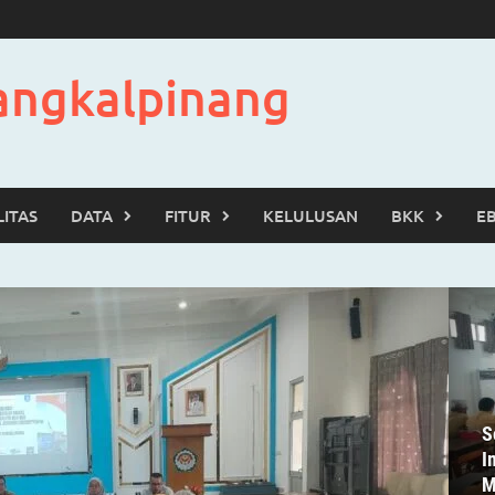
angkalpinang
LITAS
DATA
FITUR
KELULUSAN
BKK
E
S
I
M