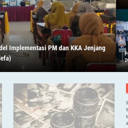
odel Implementasi PM dan KKA Jenjang
P
efa)
2
b
d