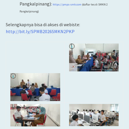
Pangkalpinang):
https://pmps-smk.com
(daftar tes di SMKN 2
Pangkalpinang)
Selengkapnya bisa di akses di webiste:
http://bit.ly/SPMB2026SMKN2PKP