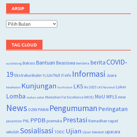
ARSIP
Arsip
TAG CLOUD
COVID-
berita
Bantuan
Beasiswa
Baksos
bendera
ausbildung
Informasi
19
hut ri
Juara
Ekstrakurikuler
info
FLS2N
Kunjungan
LKS
Loker
lks 2025
kesehatan
kurikulum
LKS Nasional
Lomba
MoU
MPLS
new
Medallion For Excellence (MOE)
makan sehat
News
Pengumuman
Peringatan
O2SN
PAWAI
Prestasi
PPDB
rapat
PKL
pramuka
Ramadhan
pesantren
Sosialisasi
Ujian
upacara
sekolah
TOEIC
Ujian Sekolah