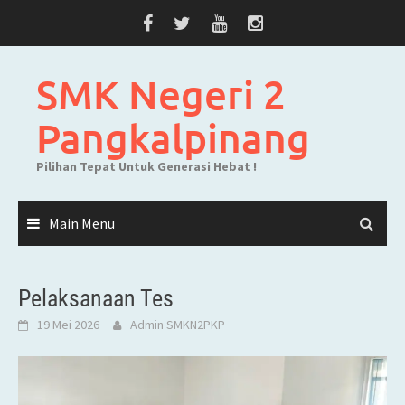
Skip
to
content
SMK Negeri 2
Pangkalpinang
Pilihan Tepat Untuk Generasi Hebat !
Main Menu
Pelaksanaan Tes
19 Mei 2026
Admin SMKN2PKP