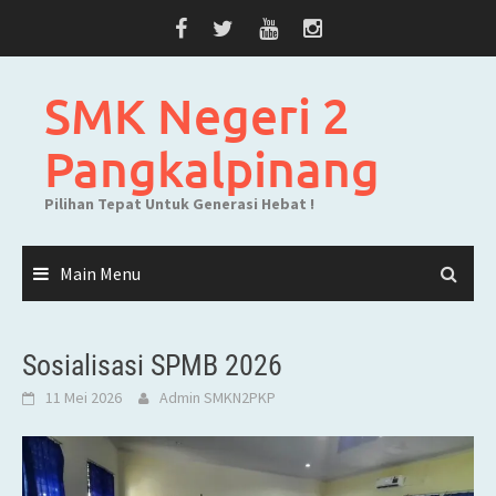
Skip
to
content
SMK Negeri 2
Pangkalpinang
Pilihan Tepat Untuk Generasi Hebat !
Main Menu
Sosialisasi SPMB 2026
11 Mei 2026
Admin SMKN2PKP