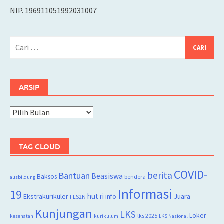
NIP. 196911051992031007
Cari
untuk:
ARSIP
Arsip
TAG CLOUD
COVID-
berita
Bantuan
Beasiswa
Baksos
bendera
ausbildung
Informasi
19
hut ri
Juara
Ekstrakurikuler
info
FLS2N
Kunjungan
LKS
Loker
lks 2025
kesehatan
kurikulum
LKS Nasional