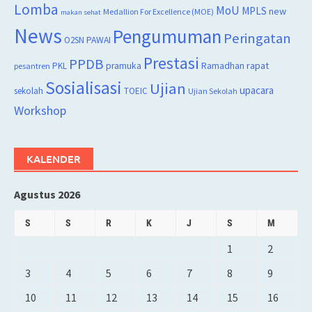
Lomba
MoU
MPLS
new
Medallion For Excellence (MOE)
makan sehat
News
Pengumuman
Peringatan
O2SN
PAWAI
Prestasi
PPDB
rapat
PKL
pramuka
Ramadhan
pesantren
Sosialisasi
Ujian
upacara
sekolah
TOEIC
Ujian Sekolah
Workshop
KALENDER
Agustus 2026
S
S
R
K
J
S
M
1
2
3
4
5
6
7
8
9
10
11
12
13
14
15
16