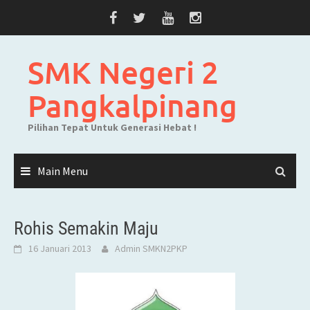
Skip
to
content
SMK Negeri 2
Pangkalpinang
Pilihan Tepat Untuk Generasi Hebat !
Main Menu
Rohis Semakin Maju
16 Januari 2013
Admin SMKN2PKP