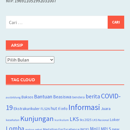
NIP. 196911051992031007
Cari
untuk:
ARSIP
Arsip
TAG CLOUD
COVID-
berita
Bantuan
Beasiswa
Baksos
bendera
ausbildung
Informasi
19
hut ri
Juara
Ekstrakurikuler
info
FLS2N
Kunjungan
LKS
Loker
lks 2025
kesehatan
kurikulum
LKS Nasional
Lomba
MoU
MPLS
new
Medallion For Excellence (MOE)
makan sehat