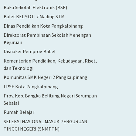
Buku Sekolah Elektronik (BSE)
Bulet BELMOTI / Mading STM
Dinas Pendidikan Kota Pangkalpinang
Direktorat Pembinaan Sekolah Menengah
Kejuruan
Disnaker Pemprov. Babel
Kementerian Pendidikan, Kebudayaan, Riset,
dan Teknologi
Komunitas SMK Negeri 2 Pangkalpinang
LPSE Kota Pangkalpinang
Prov. Kep. Bangka Belitung Negeri Serumpun
Sebalai
Rumah Belajar
SELEKSI NASIONAL MASUK PERGURUAN
TINGGI NEGERI (SNMPTN)