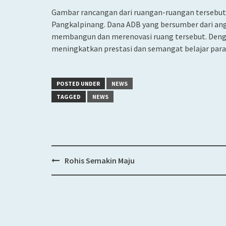
Gambar rancangan dari ruangan-ruangan tersebut 
Pangkalpinang. Dana ADB yang bersumber dari an
membangun dan merenovasi ruang tersebut. Deng
meningkatkan prestasi dan semangat belajar para 
POSTED UNDER
NEWS
TAGGED
NEWS
Rohis Semakin Maju
Post
navigation