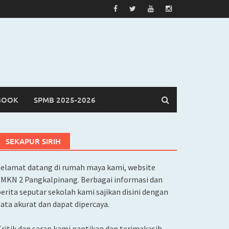
BOOK
SPMB 2025-2026
SEKAPUR SIRIH
Selamat datang di rumah maya kami, website
SMKN 2 Pangkalpinang. Berbagai informasi dan
erita seputar sekolah kami sajikan disini dengan
ata akurat dan dapat dipercaya.
ritik dan saran kami nantikan dan terimakasih