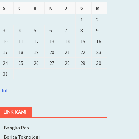
S
S
R
K
J
S
M
1
2
3
4
5
6
7
8
9
10
11
12
13
14
15
16
17
18
19
20
21
22
23
24
25
26
27
28
29
30
31
 Jul
LINK KAMI
Bangka Pos
Berita Teknologi