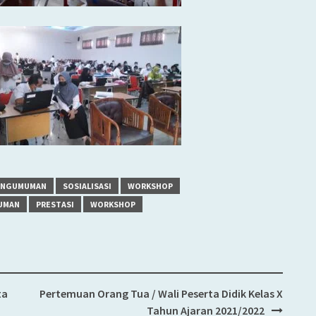
ENGUMUMAN
SOSIALISASI
WORKSHOP
UMAN
PRESTASI
WORKSHOP
ta
Pertemuan Orang Tua / Wali Peserta Didik Kelas X
Tahun Ajaran 2021/2022