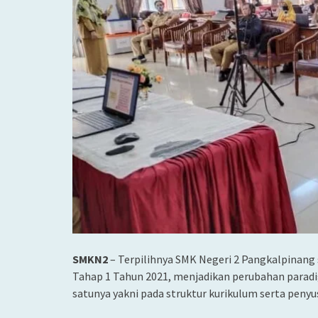
SMKN2
–
Terpilihnya SMK Negeri 2 Pangkalpinang
Tahap 1 Tahun 2021, menjadikan perubahan parad
satunya yakni pada struktur kurikulum serta penyu