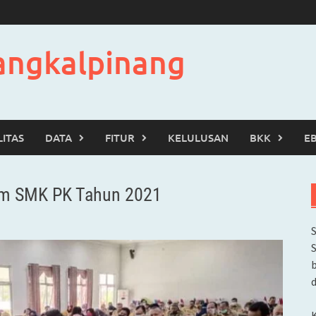
angkalpinang
LITAS
DATA
FITUR
KELULUSAN
BKK
E
ulum SMK PK Tahun 2021
b
d
K