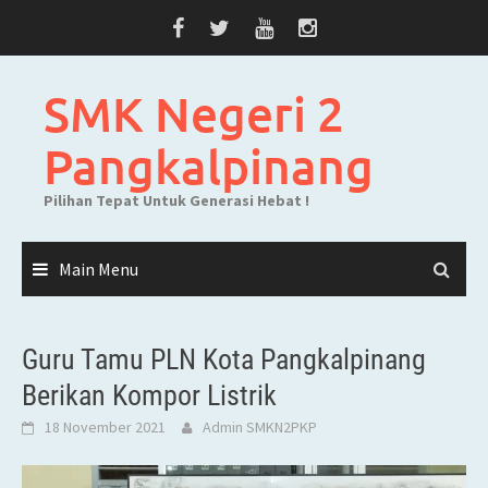
Skip
to
content
SMK Negeri 2
Pangkalpinang
Pilihan Tepat Untuk Generasi Hebat !
Main Menu
Guru Tamu PLN Kota Pangkalpinang
Berikan Kompor Listrik
18 November 2021
Admin SMKN2PKP