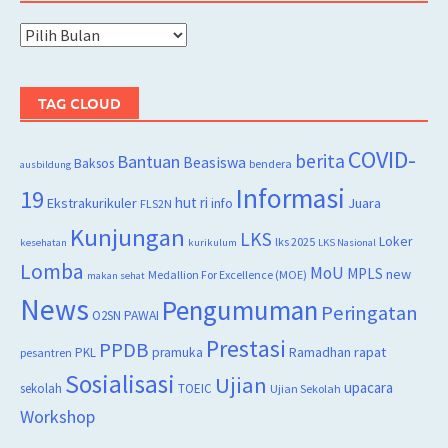
Arsip
TAG CLOUD
COVID-
berita
Bantuan
Beasiswa
Baksos
bendera
ausbildung
Informasi
19
hut ri
Juara
Ekstrakurikuler
info
FLS2N
Kunjungan
LKS
Loker
lks 2025
kesehatan
kurikulum
LKS Nasional
Lomba
MoU
MPLS
new
Medallion For Excellence (MOE)
makan sehat
News
Pengumuman
Peringatan
O2SN
PAWAI
Prestasi
PPDB
rapat
PKL
pramuka
Ramadhan
pesantren
Sosialisasi
Ujian
upacara
sekolah
TOEIC
Ujian Sekolah
Workshop