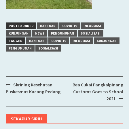
POSTED UNDER
BANTUAN
COVID-19
INFORMASI
KUNJUNGAN
NEWS
PENGUMUMAN
SOSIALISASI
TAGGED
BANTUAN
COVID-19
INFORMASI
KUNJUNGAN
PENGUMUMAN
SOSIALISASI
Skrining Kesehatan
Bea Cukai Pangkalpinang
Post
Puskesmas Kacang Pedang
Customs Goes to School
navigation
2021
SEKAPUR SIRIH