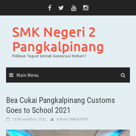
Skip
to
content
SMK Negeri 2
Pangkalpinang
Pilihan Tepat Untuk Generasi Hebat !
Main Menu
Bea Cukai Pangkalpinang Customs
Goes to School 2021
18 November 2021
Admin SMKN2PKP