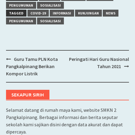
PENGUMUMAN
SOSIALISASI
TAGGED
COVID-19
INFORMASI
KUNJUNGAN
NEWS
PENGUMUMAN
SOSIALISASI
Guru Tamu PLN Kota
Peringati Hari Guru Nasional
Post
Pangkalpinang Berikan
Tahun 2021
navigation
Kompor Listrik
SEKAPUR SIRIH
Selamat datang di rumah maya kami, website SMKN 2
Pangkalpinang. Berbagai informasi dan berita seputar
sekolah kami sajikan disini dengan data akurat dan dapat
dipercaya.