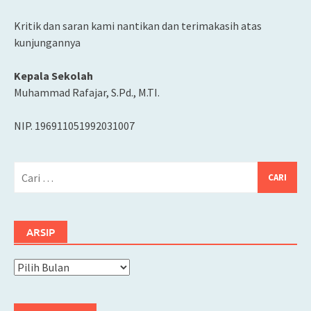
Kritik dan saran kami nantikan dan terimakasih atas
kunjungannya
Kepala Sekolah
Muhammad Rafajar, S.Pd., M.TI.
NIP. 196911051992031007
Cari
untuk:
ARSIP
Arsip