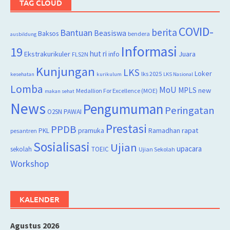
TAG CLOUD
COVID-
berita
Bantuan
Beasiswa
Baksos
bendera
ausbildung
Informasi
19
hut ri
Juara
Ekstrakurikuler
info
FLS2N
Kunjungan
LKS
Loker
lks 2025
kesehatan
kurikulum
LKS Nasional
Lomba
MoU
MPLS
new
Medallion For Excellence (MOE)
makan sehat
News
Pengumuman
Peringatan
O2SN
PAWAI
Prestasi
PPDB
rapat
PKL
pramuka
Ramadhan
pesantren
Sosialisasi
Ujian
upacara
sekolah
TOEIC
Ujian Sekolah
Workshop
KALENDER
Agustus 2026