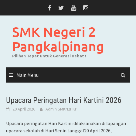
Skip
to
content
SMK Negeri 2
Pangkalpinang
Pilihan Tepat Untuk Generasi Hebat !
Main Menu
Upacara Peringatan Hari Kartini 2026
20 April 2026
Admin SMKN2PKP
Upacara peringatan Hari Kartini dilaksanakan di lapangan
upacara sekolah di Hari Senin tanggal20 April 2026,