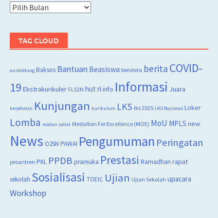
Arsip
TAG CLOUD
COVID-
berita
Bantuan
Beasiswa
Baksos
bendera
ausbildung
Informasi
19
hut ri
Juara
Ekstrakurikuler
info
FLS2N
Kunjungan
LKS
Loker
lks 2025
kesehatan
kurikulum
LKS Nasional
Lomba
MoU
MPLS
new
Medallion For Excellence (MOE)
makan sehat
News
Pengumuman
Peringatan
O2SN
PAWAI
Prestasi
PPDB
rapat
PKL
pramuka
Ramadhan
pesantren
Sosialisasi
Ujian
upacara
sekolah
TOEIC
Ujian Sekolah
Workshop