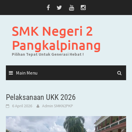
Skip
to
content
SMK Negeri 2
Pangkalpinang
Pilihan Tepat Untuk Generasi Hebat !
Main Menu
Pelaksanaan UKK 2026
6 April 2026
Admin SMKN2PKP