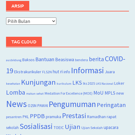
ARSIP
Arsip
TAG CLOUD
COVID-
berita
Bantuan
Beasiswa
Baksos
bendera
ausbildung
Informasi
19
hut ri
Juara
Ekstrakurikuler
info
FLS2N
Kunjungan
LKS
Loker
lks 2025
kesehatan
kurikulum
LKS Nasional
Lomba
MoU
MPLS
new
Medallion For Excellence (MOE)
makan sehat
News
Pengumuman
Peringatan
O2SN
PAWAI
Prestasi
PPDB
rapat
PKL
pramuka
Ramadhan
pesantren
Sosialisasi
Ujian
upacara
sekolah
TOEIC
Ujian Sekolah