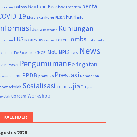
berita
Bantuan
Beasiswa
Baksos
bendera
usbildung
COVID-19
hut ri
Ekstrakurikuler
info
FLS2N
Informasi
Kunjungan
Juara
kesehatan
Lomba
LKS
Loker
lks 2025
urikulum
LKS Nasional
makan sehat
News
MoU
MPLS
new
edallion For Excellence (MOE)
Pengumuman
Peringatan
2SN
PAWAI
Prestasi
PPDB
PKL
pramuka
Ramadhan
esantren
Sosialisasi
Ujian
apat
sekolah
TOEIC
Ujian
Workshop
upacara
ekolah
KALENDER
Agustus 2026