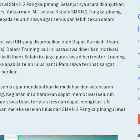
iswi SMKN 2 Pangkalpinang. Selanjutnya acara dilanjutkan
a
, Yulizarman, M.T selaku Kepala SMKN 2 Pangkalpinang.
ada seluruh siswa agar serius dan lebih tekun dalam
tivasi UN yang disampaikan oleh Bapak Kurniadi Ilham,
k
a). Dalam Training kali ini para siswa diberikan motivasi
M
di Ilham. Selain itu juga para siswa diberi materi training
abila telah lulus nanti. Para siswa terlihat sangat
O
 berikan.
p
 bersama agar mendapatkan kemudahan dan kelancaran
r
g. Kegiatan ini diharapkan dapat memotivasi seluruh
S
ra siswa tidak terlalu stres dan dapat mengikuti UN
an mereka setelah lulus dari SMKN 2 Pangkalpinang.(/
ms
)