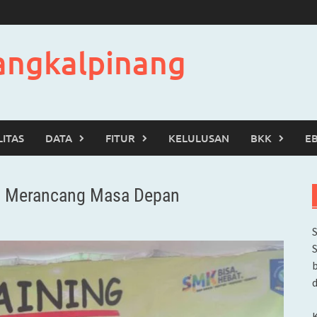
angkalpinang
LITAS
DATA
FITUR
KELULUSAN
BKK
E
an Merancang Masa Depan
b
d
K