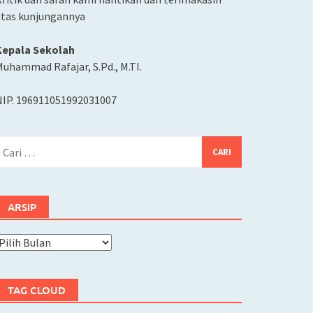
atas kunjungannya
Kepala Sekolah
uhammad Rafajar, S.Pd., M.TI.
NIP. 196911051992031007
ari
ntuk:
ARSIP
rsip
TAG CLOUD