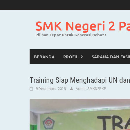
Skip
to
content
SMK Negeri 2 P
Pilihan Tepat Untuk Generasi Hebat !
BERANDA
PROFIL
SARANA DAN FASI
Training Siap Menghadapi UN d
9 Desember 2019
Admin SMKN2PKP