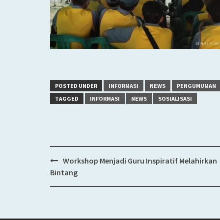
POSTED UNDER
INFORMASI
NEWS
PENGUMUMAN
TAGGED
INFORMASI
NEWS
SOSIALISASI
Workshop Menjadi Guru Inspiratif Melahirkan
Post
Bintang
navigation